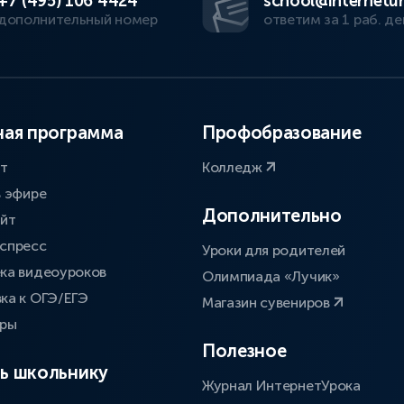
+7 (495) 106 4424
school@internetur
дополнительный номер
ответим за 1 раб. де
ая программа
Профобразование
ат
Колледж
в эфире
Дополнительно
айт
спресс
Уроки для родителей
ка видеоуроков
Олимпиада «Лучик»
ка к ОГЭ/ЕГЭ
Магазин сувениров
оры
Полезное
ь школьнику
Журнал ИнтернетУрока