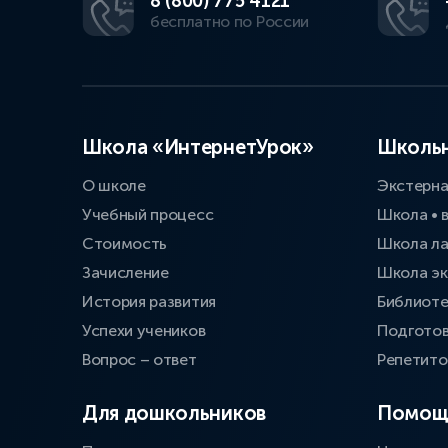
8 (800) 775 4121
бесплатно по России
Школа «ИнтернетУрок»
Школьн
О школе
Экстерн
Учебный процесс
Школа • 
Стоимость
Школа л
Зачисление
Школа эк
История развития
Библиоте
Успехи учеников
Подготов
Вопрос – ответ
Репетит
Для дошкольников
Помощ