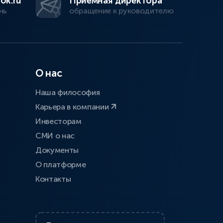
ok.ru
Приемная директора
нь
обращение к руководителю
О нас
Наша философия
Карьера в компании
Инвесторам
СМИ о нас
Документы
О платформе
Контакты