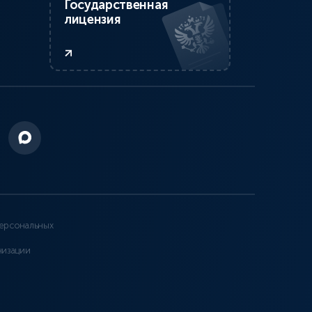
Государственная
лицензия
ерсональных
низации