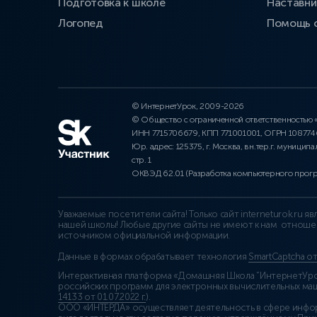
Подготовка к школе
Наставни
Логопед
Помощь 
© ИнтернетУрок, 2009-2026
© Общество с ограниченной ответственностью
ИНН 7715706679, КПП 771001001, ОГРН 10877
Юр. адрес: 125375, г. Москва, вн.тер.г. муниципа
стр. 1
ОКВЭД 62.01 (Разработка компьютерного прог
Уважаемые посетители сайта! Только сайт interneturok.ru 
нашей школы! Любые другие сайты не имеют к нам отноше
источником официальной информации.
Данные в формах обрабатывает технология
SmartCaptcha о
Интерактивная платформа «Домашняя Школа “ИнтернетУрок
российских программ для электронных вычислительных маши
14133 от 01.07.2022 г.
).
ООО «ИНТЕРДА» осуществляет деятельность в сфере инфо