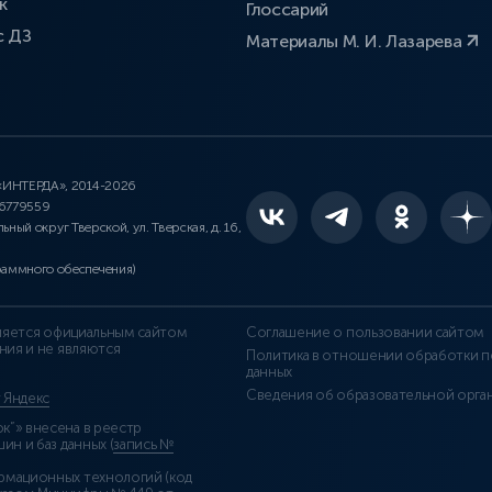
к
Глоссарий
с ДЗ
Материалы М. И. Лазарева
 «ИНТЕРДА», 2014-2026
46779559
льный округ Тверской, ул. Тверская, д. 16,
раммного обеспечения)
является официальным сайтом
Соглашение о пользовании сайтом
ния и не являются
Политика в отношении обработки п
данных
Сведения об образовательной орга
т Яндекс
”» внесена в реестр
н и баз данных (
запись №
рмационных технологий (код