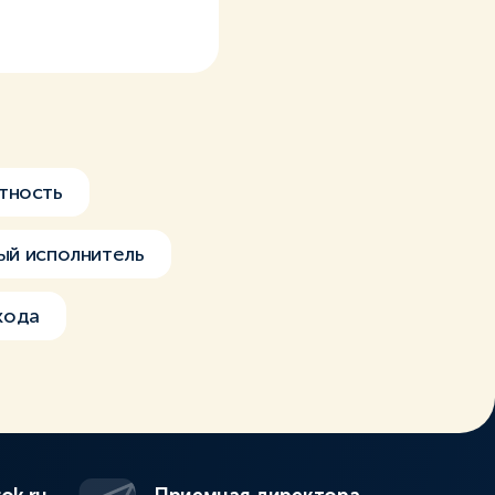
тность
й исполнитель
кода