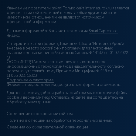
Уважаемые посетители сайта! Только сайт interneturok.ru является
официальным сайтом нашей школы! Любые другие сайты не
имеют к нам отношения и не являются источником
официальной информации.
Данные в формах обрабатывает технология
SmartCaptcha от
Яндекс
Интерактивная платформа «Домашняя Школа “ИнтернетУрок”»
внесена в реестр российских программ для электронных
вычислительных машин и баз данных (
запись № 14133 от 01.07.2022
г.
).
ООО «ИНТЕРДА» осуществляет деятельность в сфере
информационных технологий (код вида деятельности согласно
перечню, утверждённому Приказом Минцифры № 449 от
11.05.2023: 16.01)
Подробнее о платформе
.
Форматы предоставления доступа к платформе и стоимость
.
Для повышения удобства работы с сайтом мы используем файлы
cookie и веб-аналитику. Оставаясь на сайте, вы соглашаетесь на
обработку таких данных.
Соглашение о пользовании сайтом
Политика в отношении обработки персональных данных
Сведения об образовательной организации