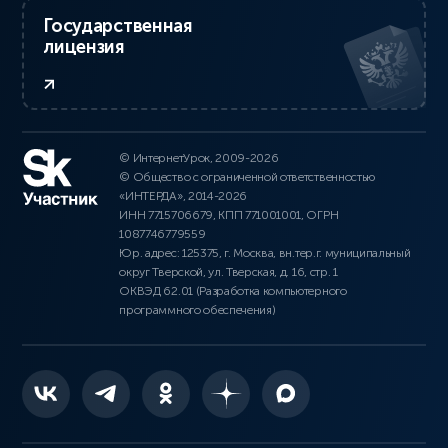
Государственная
лицензия
© ИнтернетУрок, 2009-2026
© Общество с ограниченной ответственностью
«ИНТЕРДА», 2014-2026
ИНН 7715706679, КПП 771001001, ОГРН
1087746779559
Юр. адрес: 125375, г. Москва, вн.тер.г. муниципальный
округ Тверской, ул. Тверская, д. 16, стр. 1
ОКВЭД 62.01 (Разработка компьютерного
программного обеспечения)