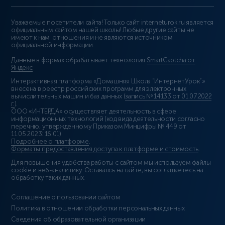
Уважаемые посетители сайта! Только сайт interneturok.ru является
официальным сайтом нашей школы! Любые другие сайты не
имеют к нам отношения и не являются источником
официальной информации.
Данные в формах обрабатывает технология
SmartCaptcha от
Яндекс
Интерактивная платформа «Домашняя Школа “ИнтернетУрок”»
внесена в реестр российских программ для электронных
вычислительных машин и баз данных (
запись № 14133 от 01.07.2022
г.
).
ООО «ИНТЕРДА» осуществляет деятельность в сфере
информационных технологий (код вида деятельности согласно
перечню, утверждённому Приказом Минцифры № 449 от
11.05.2023: 16.01)
Подробнее о платформе
.
Форматы предоставления доступа к платформе и стоимость
.
Для повышения удобства работы с сайтом мы используем файлы
cookie и веб-аналитику. Оставаясь на сайте, вы соглашаетесь на
обработку таких данных.
Соглашение о пользовании сайтом
Политика в отношении обработки персональных данных
Сведения об образовательной организации