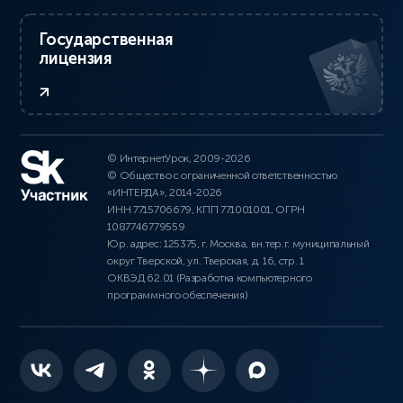
Государственная
лицензия
© ИнтернетУрок, 2009-2026
© Общество с ограниченной ответственностью
«ИНТЕРДА», 2014-2026
ИНН 7715706679, КПП 771001001, ОГРН
1087746779559
Юр. адрес: 125375, г. Москва, вн.тер.г. муниципальный
округ Тверской, ул. Тверская, д. 16, стр. 1
ОКВЭД 62.01 (Разработка компьютерного
программного обеспечения)