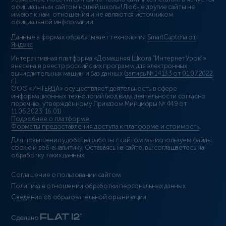
официальным сайтом нашей школы! Любые другие сайты не
имеют к нам отношения и не являются источником
официальной информации.
Данные в формах обрабатывает технология
SmartCaptcha от
Яндекс
Интерактивная платформа «Домашняя Школа “ИнтернетУрок”»
внесена в реестр российских программ для электронных
вычислительных машин и баз данных (
запись № 14133 от 01.07.2022
г.
).
ООО «ИНТЕРДА» осуществляет деятельность в сфере
информационных технологий (код вида деятельности согласно
перечню, утверждённому Приказом Минцифры № 449 от
11.05.2023: 16.01)
Подробнее о платформе
.
Форматы предоставления доступа к платформе и стоимость
.
Для повышения удобства работы с сайтом мы используем файлы
cookie и веб-аналитику. Оставаясь на сайте, вы соглашаетесь на
обработку таких данных.
Соглашение о пользовании сайтом
Политика в отношении обработки персональных данных
Сведения об образовательной организации