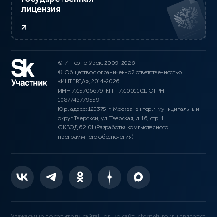
лицензия
© ИнтернетУрок, 2009-2026
© Общество с ограниченной ответственностью
«ИНТЕРДА», 2014-2026
ИНН 7715706679, КПП 771001001, ОГРН
1087746779559
Юр. адрес: 125375, г. Москва, вн.тер.г. муниципальный
округ Тверской, ул. Тверская, д. 16, стр. 1
ОКВЭД 62.01 (Разработка компьютерного
программного обеспечения)
Уважаемые посетители сайта! Только сайт interneturok.ru является