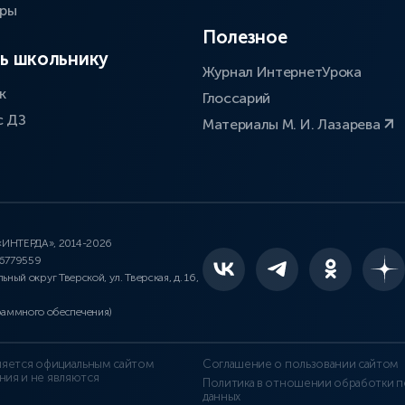
оры
Полезное
ь школьнику
Журнал ИнтернетУрока
к
Глоссарий
с ДЗ
Материалы М. И. Лазарева
 «ИНТЕРДА», 2014-2026
46779559
льный округ Тверской, ул. Тверская, д. 16,
раммного обеспечения)
является официальным сайтом
Соглашение о пользовании сайтом
ния и не являются
Политика в отношении обработки п
данных