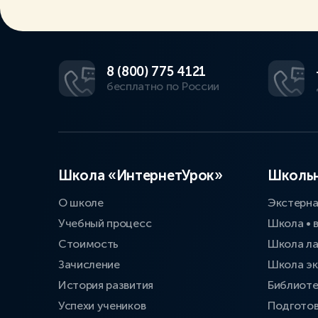
8 (800) 775 4121
бесплатно по России
Школа «ИнтернетУрок»
Школьн
О школе
Экстерн
Учебный процесс
Школа • 
Стоимость
Школа л
Зачисление
Школа эк
История развития
Библиоте
Успехи учеников
Подготов