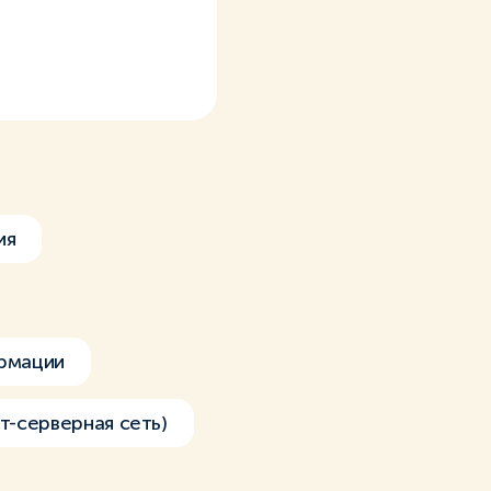
ия
рмации
т-серверная сеть)