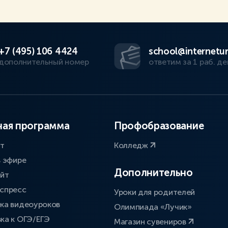
+7 (495) 106 4424
school@internetur
дополнительный номер
ответим за 1 раб. де
ая программа
Профобразование
ат
Колледж
в эфире
Дополнительно
айт
спресс
Уроки для родителей
ка видеоуроков
Олимпиада «Лучик»
ка к ОГЭ/ЕГЭ
Магазин сувениров