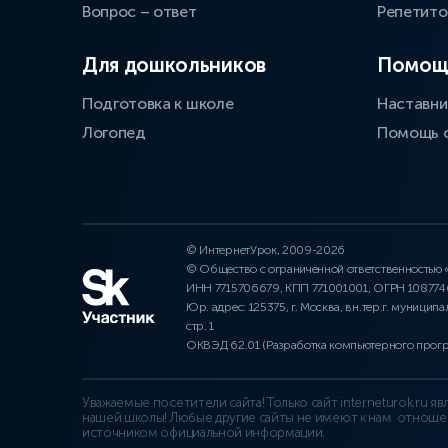
Вопрос – ответ
Репетит
Для дошкольников
Помощ
Подготовка к школе
Наставни
Логопед
Помощь 
© ИнтернетУрок, 2009-2026
© Общество с ограниченной ответственностью
ИНН 7715706679, КПП 771001001, ОГРН 10877
Юр. адрес: 125375, г. Москва, вн.тер.г. муниципа
стр. 1
ОКВЭД 62.01 (Разработка компьютерного прог
Уважаемые посетители сайта! Только сайт interneturok.ru 
нашей школы! Любые другие сайты не имеют к нам отноше
источником официальной информации.