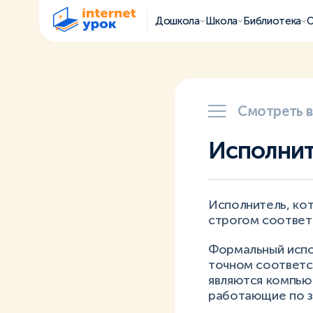
Дошкола
Школа
Библиотека
О
Смотреть 
Исполни
Исполнитель, кот
строгом соответ
Формальный испол
точном соответс
являются компью
работающие по з