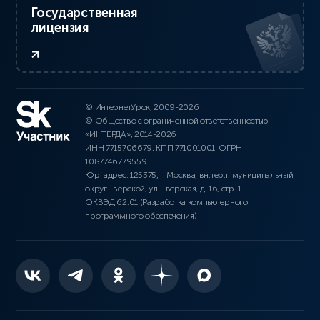
Государственная
лицензия
© ИнтернетУрок, 2009-2026
© Общество с ограниченной ответственностью
«ИНТЕРДА», 2014-2026
ИНН 7715706679, КПП 771001001, ОГРН
1087746779559
Юр. адрес: 125375, г. Москва, вн.тер.г. муниципальный
округ Тверской, ул. Тверская, д. 16, стр. 1
ОКВЭД 62.01 (Разработка компьютерного
программного обеспечения)