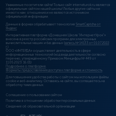
Уважаемые посетители сайта! Только сайт interneturok.ru является
официальным сайтом нашей школы! Любые другие сайты не
имеют к нам отношения и не являются источником
официальной информации.
Данные в формах обрабатывает технология
SmartCaptcha от
Яндекс
Интерактивная платформа «Домашняя Школа “ИнтернетУрок”»
внесена в реестр российских программ для электронных
вычислительных машин и баз данных (
запись № 14133 от 01.07.2022
г.
).
ООО «ИНТЕРДА» осуществляет деятельность в сфере
информационных технологий (код вида деятельности согласно
перечню, утверждённому Приказом Минцифры № 449 от
11.05.2023: 16.01)
Подробнее о платформе
.
Форматы предоставления доступа к платформе и стоимость
.
Для повышения удобства работы с сайтом мы используем файлы
cookie и веб-аналитику. Оставаясь на сайте, вы соглашаетесь на
обработку таких данных.
Соглашение о пользовании сайтом
Политика в отношении обработки персональных данных
Сведения об образовательной организации