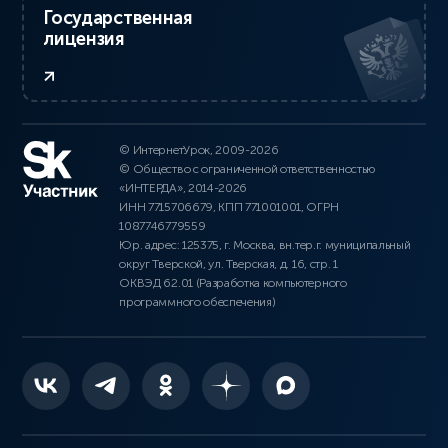
Государственная
лицензия
© ИнтернетУрок, 2009-2026
© Общество с ограниченной ответственностью
«ИНТЕРДА», 2014-2026
ИНН 7715706679, КПП 771001001, ОГРН
1087746779559
Юр. адрес: 125375, г. Москва, вн.тер.г. муниципальный
округ Тверской, ул. Тверская, д. 16, стр. 1
ОКВЭД 62.01 (Разработка компьютерного
программного обеспечения)