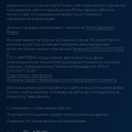
Уважаемые посетители сайта! Только сайт interneturok.ru является
официальным сайтом нашей школы! Любые другие сайты не
имеют к нам отношения и не являются источником
официальной информации.
Данные в формах обрабатывает технология
SmartCaptcha от
Яндекс
Интерактивная платформа «Домашняя Школа “ИнтернетУрок”»
внесена в реестр российских программ для электронных
вычислительных машин и баз данных (
запись № 14133 от 01.07.2022
г.
).
ООО «ИНТЕРДА» осуществляет деятельность в сфере
информационных технологий (код вида деятельности согласно
перечню, утверждённому Приказом Минцифры № 449 от
11.05.2023: 16.01)
Подробнее о платформе
.
Форматы предоставления доступа к платформе и стоимость
.
Для повышения удобства работы с сайтом мы используем файлы
cookie и веб-аналитику. Оставаясь на сайте, вы соглашаетесь на
обработку таких данных.
Соглашение о пользовании сайтом
Политика в отношении обработки персональных данных
Сведения об образовательной организации