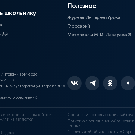
Полезное
ь школьнику
Журнал ИнтернетУрока
к
Глоссарий
с ДЗ
Материалы М. И. Лазарева
 «ИНТЕРДА», 2014-2026
46779559
льный округ Тверской, ул. Тверская, д. 16,
раммного обеспечения)
является официальным сайтом
Соглашение о пользовании сайтом
ния и не являются
Политика в отношении обработки п
данных
Сведения об образовательной орга
т Яндекс