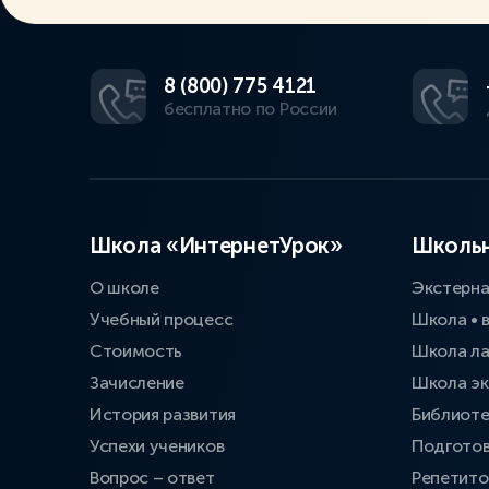
8 (800) 775 4121
бесплатно по России
Школа «ИнтернетУрок»
Школьн
О школе
Экстерн
Учебный процесс
Школа • 
Стоимость
Школа л
Зачисление
Школа эк
История развития
Библиоте
Успехи учеников
Подготов
Вопрос – ответ
Репетит