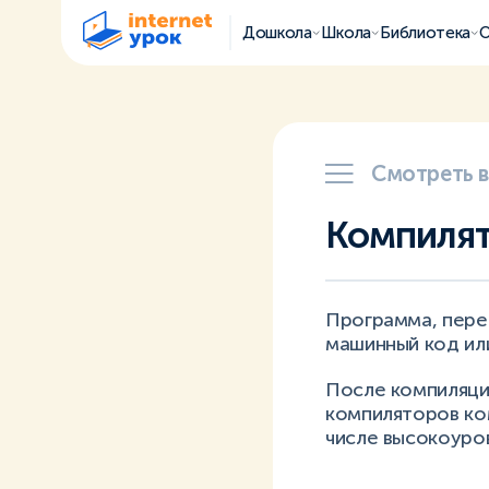
Дошкола
Школа
Библиотека
О
Смотреть 
Компиля
Программа, пере
машинный код ил
После компиляци
компиляторов ко
числе высокоуров