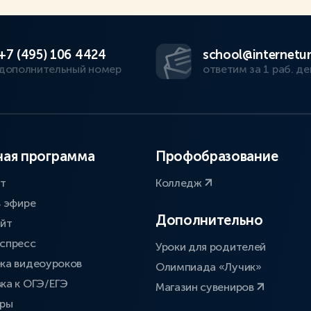
+7 (495) 106 4424
school@internetur
дополнительный номер
ответим за 1 раб. де
ая программа
Профобразование
ат
Колледж
в эфире
Дополнительно
айт
спресс
Уроки для родителей
ка видеоуроков
Олимпиада «Лучик»
ка к ОГЭ/ЕГЭ
Магазин сувениров
оры