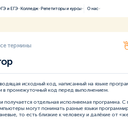
ГЭ и ЕГЭ
Колледж
Репетиторы и курсы
О нас
все термины
тор
водящая исходный код, написанный на языке програ
и в промежуточный код перед выполнением.
и получается отдельная исполняемая программа. 
мпьютеры могут понимать разные языки программир
невые, то есть близкие к человеку и далёкие от «же