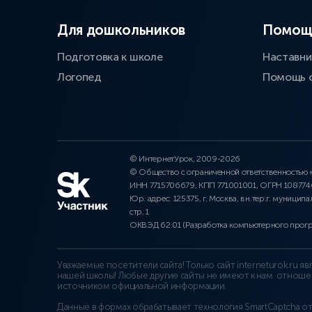
Для дошкольников
Помощ
Подготовка к школе
Наставни
Логопед
Помощь 
© ИнтернетУрок, 2009-2026
© Общество с ограниченной ответственностью
ИНН 7715706679, КПП 771001001, ОГРН 10877
Юр. адрес: 125375, г. Москва, вн.тер.г. муниципа
стр. 1
ОКВЭД 62.01 (Разработка компьютерного прог
Уважаемые посетители сайта! Только сайт interneturok.ru 
нашей школы! Любые другие сайты не имеют к нам отноше
источником официальной информации.
Данные в формах обрабатывает технология
SmartCaptcha о