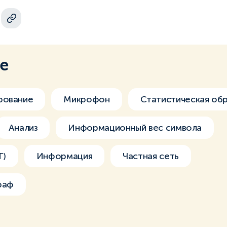
ме
рование
Микрофон
Статистическая об
Анализ
Информационный вес символа
T)
Информация
Частная сеть
раф