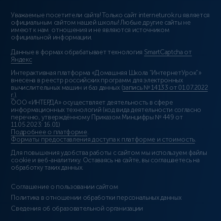
Уважаемые посетители сайта! Только сайт interneturok.ru является
официальным сайтом нашей школы! Любые другие сайты не
имеют к нам отношения и не являются источником
официальной информации.
Данные в формах обрабатывает технология
SmartCaptcha от
Яндекс
Интерактивная платформа «Домашняя Школа “ИнтернетУрок”»
внесена в реестр российских программ для электронных
вычислительных машин и баз данных (
запись № 14133 от 01.07.2022
г.
).
ООО «ИНТЕРДА» осуществляет деятельность в сфере
информационных технологий (код вида деятельности согласно
перечню, утверждённому Приказом Минцифры № 449 от
11.05.2023: 16.01)
Подробнее о платформе
.
Форматы предоставления доступа к платформе и стоимость
.
Для повышения удобства работы с сайтом мы используем файлы
cookie и веб-аналитику. Оставаясь на сайте, вы соглашаетесь на
обработку таких данных.
Соглашение о пользовании сайтом
Политика в отношении обработки персональных данных
Сведения об образовательной организации