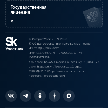
Государственная
лицензия
© ИнтернетУрок, 2009-2026
© Общество с ограниченной ответственностью
«ИНТЕРДА», 2014-2026
ИНН 7715706679, КПП 771001001, ОГРН
1087746779559
Юр. адрес: 125375, г. Москва, вн.тер.г. муниципальный
округ Тверской, ул. Тверская, д. 16, стр. 1
ОКВЭД 62.01 (Разработка компьютерного
программного обеспечения)