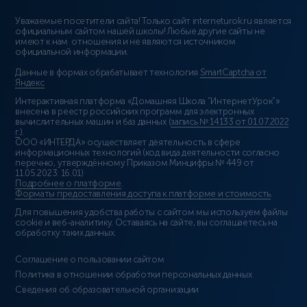
Уважаемые посетители сайта! Только сайт interneturok.ru является
официальным сайтом нашей школы! Любые другие сайты не
имеют к нам отношения и не являются источником
официальной информации.
Данные в формах обрабатывает технология
SmartCaptcha от
Яндекс
Интерактивная платформа «Домашняя Школа “ИнтернетУрок”»
внесена в реестр российских программ для электронных
вычислительных машин и баз данных (
запись № 14133 от 01.07.2022
г.
).
ООО «ИНТЕРДА» осуществляет деятельность в сфере
информационных технологий (код вида деятельности согласно
перечню, утверждённому Приказом Минцифры № 449 от
11.05.2023: 16.01)
Подробнее о платформе
.
Форматы предоставления доступа к платформе и стоимость
.
Для повышения удобства работы с сайтом мы используем файлы
cookie и веб-аналитику. Оставаясь на сайте, вы соглашаетесь на
обработку таких данных.
Соглашение о пользовании сайтом
Политика в отношении обработки персональных данных
Сведения об образовательной организации