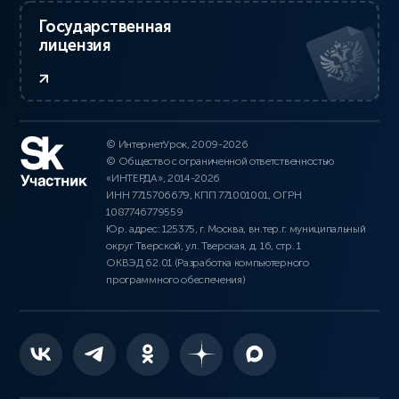
Государственная
лицензия
© ИнтернетУрок, 2009-2026
© Общество с ограниченной ответственностью
«ИНТЕРДА», 2014-2026
ИНН 7715706679, КПП 771001001, ОГРН
1087746779559
Юр. адрес: 125375, г. Москва, вн.тер.г. муниципальный
округ Тверской, ул. Тверская, д. 16, стр. 1
ОКВЭД 62.01 (Разработка компьютерного
программного обеспечения)