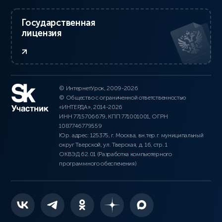
Государственная
лицензия
© ИнтернетУрок, 2009-2026
© Общество с ограниченной ответственностью
«ИНТЕРДА», 2014-2026
ИНН 7715706679, КПП 771001001, ОГРН
1087746779559
Юр. адрес: 125375, г. Москва, вн.тер.г. муниципальный
округ Тверской, ул. Тверская, д. 16, стр. 1
ОКВЭД 62.01 (Разработка компьютерного
программного обеспечения)