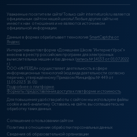
Уважаемые посетители сайта! Только сайт interneturok.ru является
официальным сайтом нашей школы! Любые другие сайты не
имеют к нам отношения и не являются источником
официальной информации.
Данные в формах обрабатывает технология
SmartCaptcha от
Яндекс
Интерактивная платформа «Домашняя Школа “ИнтернетУрок”»
внесена в реестр российских программ для электронных
вычислительных машин и баз данных (
запись № 14133 от 01.07.2022
г.
).
ООО «ИНТЕРДА» осуществляет деятельность в сфере
информационных технологий (код вида деятельности согласно
перечню, утверждённому Приказом Минцифры № 449 от
11.05.2023: 16.01)
Подробнее о платформе
.
Форматы предоставления доступа к платформе и стоимость
.
Для повышения удобства работы с сайтом мы используем файлы
cookie и веб-аналитику. Оставаясь на сайте, вы соглашаетесь на
обработку таких данных.
Соглашение о пользовании сайтом
Политика в отношении обработки персональных данных
Сведения об образовательной организации