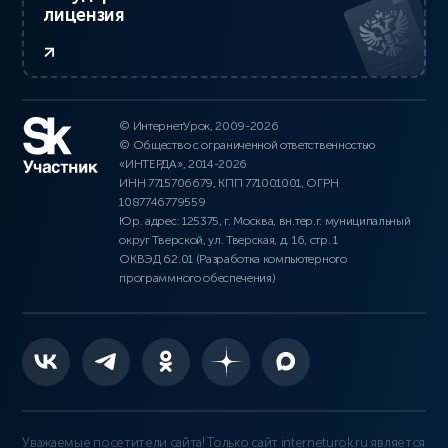
лицензия
© ИнтернетУрок, 2009-2026
© Общество с ограниченной ответственностью
«ИНТЕРДА», 2014-2026
ИНН 7715706679, КПП 771001001, ОГРН
1087746779559
Юр. адрес: 125375, г. Москва, вн.тер.г. муниципальный
округ Тверской, ул. Тверская, д. 16, стр. 1
ОКВЭД 62.01 (Разработка компьютерного
программного обеспечения)
Уважаемые посетители сайта! Только сайт interneturok.ru является