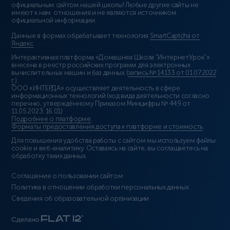
официальным сайтом нашей школы! Любые другие сайты не
имеют к нам отношения и не являются источником
официальной информации.
Данные в формах обрабатывает технология
SmartCaptcha от
Яндекс
Интерактивная платформа «Домашняя Школа “ИнтернетУрок”»
внесена в реестр российских программ для электронных
вычислительных машин и баз данных (
запись № 14133 от 01.07.2022
г.
).
ООО «ИНТЕРДА» осуществляет деятельность в сфере
информационных технологий (код вида деятельности согласно
перечню, утверждённому Приказом Минцифры № 449 от
11.05.2023: 16.01)
Подробнее о платформе
.
Форматы предоставления доступа к платформе и стоимость
.
Для повышения удобства работы с сайтом мы используем файлы
cookie и веб-аналитику. Оставаясь на сайте, вы соглашаетесь на
обработку таких данных.
Соглашение о пользовании сайтом
Политика в отношении обработки персональных данных
Сведения об образовательной организации