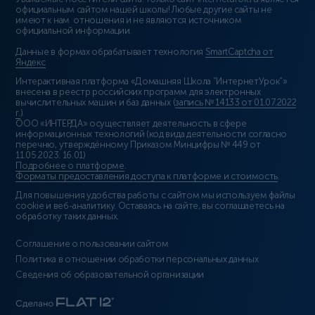
официальным сайтом нашей школы! Любые другие сайты не
имеют к нам отношения и не являются источником
официальной информации.
Данные в формах обрабатывает технология
SmartCaptcha от
Яндекс
Интерактивная платформа «Домашняя Школа “ИнтернетУрок”»
внесена в реестр российских программ для электронных
вычислительных машин и баз данных (
запись № 14133 от 01.07.2022
г.
).
ООО «ИНТЕРДА» осуществляет деятельность в сфере
информационных технологий (код вида деятельности согласно
перечню, утверждённому Приказом Минцифры № 449 от
11.05.2023: 16.01)
Подробнее о платформе
.
Форматы предоставления доступа к платформе и стоимость
.
Для повышения удобства работы с сайтом мы используем файлы
cookie и веб-аналитику. Оставаясь на сайте, вы соглашаетесь на
обработку таких данных.
Соглашение о пользовании сайтом
Политика в отношении обработки персональных данных
Сведения об образовательной организации