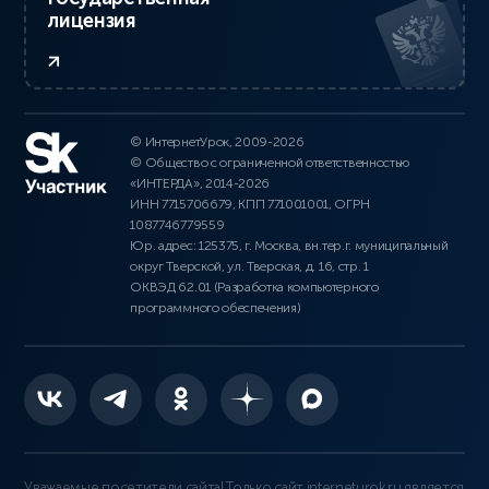
лицензия
© ИнтернетУрок, 2009-2026
© Общество с ограниченной ответственностью
«ИНТЕРДА», 2014-2026
ИНН 7715706679, КПП 771001001, ОГРН
1087746779559
Юр. адрес: 125375, г. Москва, вн.тер.г. муниципальный
округ Тверской, ул. Тверская, д. 16, стр. 1
ОКВЭД 62.01 (Разработка компьютерного
программного обеспечения)
Уважаемые посетители сайта! Только сайт interneturok.ru является