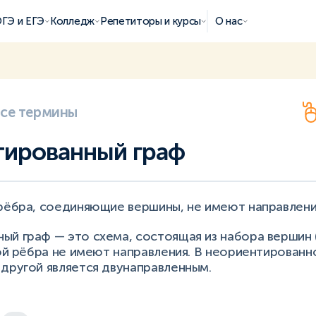
ГЭ и ЕГЭ
Колледж
Репетиторы и курсы
О нас
все термины
ированный граф
 рёбра, соединяющие вершины, не имеют направлени
й граф — это схема, состоящая из набора вершин (
рой рёбра не имеют направления. В неориентированн
другой является двунаправленным.