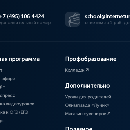
+7 (495) 106 4424
school@internetur
дополнительный номер
ответим за 1 раб. де
ая программа
Профобразование
ат
Колледж
в эфире
Дополнительно
айт
спресс
Уроки для родителей
ка видеоуроков
Олимпиада «Лучик»
ка к ОГЭ/ЕГЭ
Магазин сувениров
оры
Полезное