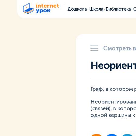
Дошкола
Школа
Библиотека
О
Смотреть 
Неориент
Граф, в котором
Неориентированны
(связей), в кото
одной вершины к 