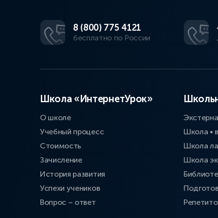
8 (800) 775 4121
бесплатно по России
Школа «ИнтернетУрок»
Школьн
О школе
Экстерн
Учебный процесс
Школа • 
Стоимость
Школа л
Зачисление
Школа эк
История развития
Библиоте
Успехи учеников
Подготов
Вопрос – ответ
Репетит