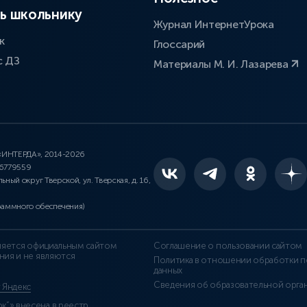
ь школьнику
Журнал ИнтернетУрока
к
Глоссарий
с ДЗ
Материалы М. И. Лазарева
 «ИНТЕРДА», 2014-2026
46779559
льный округ Тверской, ул. Тверская, д. 16,
раммного обеспечения)
является официальным сайтом
Соглашение о пользовании сайтом
ния и не являются
Политика в отношении обработки п
данных
Сведения об образовательной орга
т Яндекс
”» внесена в реестр