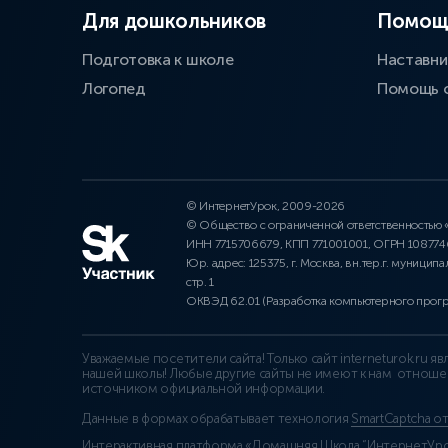
Для дошкольников
Помощ
Подготовка к школе
Наставни
Логопед
Помощь 
© ИнтернетУрок, 2009-2026
© Общество с ограниченной ответственностью
ИНН 7715706679, КПП 771001001, ОГРН 10877
Юр. адрес: 125375, г. Москва, вн.тер.г. муниципа
стр. 1
ОКВЭД 62.01 (Разработка компьютерного прог
Уважаемые посетители сайта! Только сайт interneturok.ru 
нашей школы! Любые другие сайты не имеют к нам отноше
источником официальной информации.
Данные в формах обрабатывает технология
SmartCaptcha о
Интерактивная платформа «Домашняя Школа “ИнтернетУрок