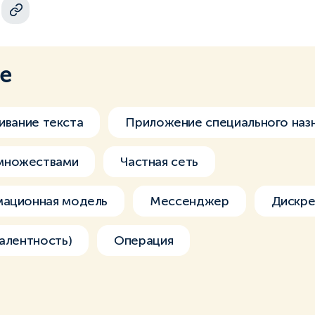
ме
ивание текста
Приложение специального наз
множествами
Частная сеть
мационная модель
Мессенджер
Дискре
валентность)
Операция