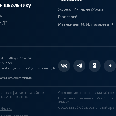
ь школьнику
Журнал ИнтернетУрока
к
Глоссарий
с ДЗ
Материалы М. И. Лазарева
 «ИНТЕРДА», 2014-2026
46779559
льный округ Тверской, ул. Тверская, д. 16,
раммного обеспечения)
является официальным сайтом
Соглашение о пользовании сайтом
ния и не являются
Политика в отношении обработки п
данных
Сведения об образовательной орга
т Яндекс
”» внесена в реестр