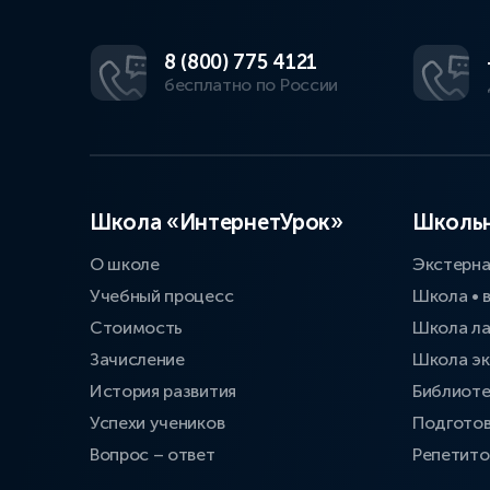
8 (800) 775 4121
бесплатно по России
Школа «ИнтернетУрок»
Школьн
О школе
Экстерн
Учебный процесс
Школа • 
Стоимость
Школа л
Зачисление
Школа эк
История развития
Библиоте
Успехи учеников
Подготов
Вопрос – ответ
Репетит