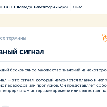
ГЭ и ЕГЭ
Колледж
Репетиторы и курсы
О нас
все термины
ный сигнал
ющий бесконечное множество значений из некоторо
ал — это сигнал, который изменяется плавно и неп
их переходов или пропусков. Он представляет соб
 непрерывном интервале времени или вещественной