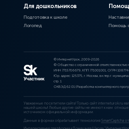
Для дошкольников
Помощ
Подготовка к школе
Наставни
Логопед
Помощь 
© ИнтернетУрок, 2009-2026
© Общество с ограниченной ответственностью
ИНН 7715706679, КПП 771001001, ОГРН 10877
Юр. адрес: 125375, г. Москва, вн.тер.г. муниципа
стр. 1
ОКВЭД 62.01 (Разработка компьютерного прог
Уважаемые посетители сайта! Только сайт interneturok.ru 
нашей школы! Любые другие сайты не имеют к нам отноше
источником официальной информации.
Данные в формах обрабатывает технология
SmartCaptcha о
Интерактивная платформа «Домашняя Школа “ИнтернетУрок