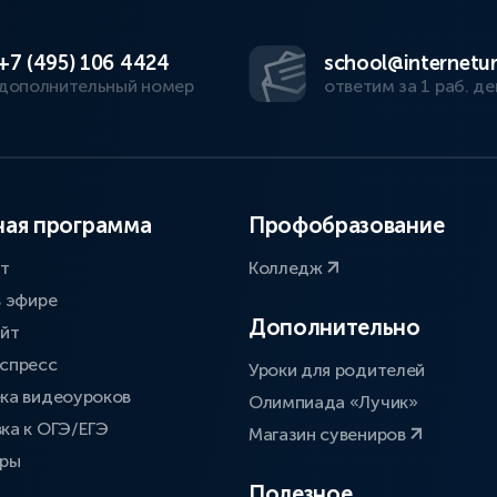
+7 (495) 106 4424
school@internetur
дополнительный номер
ответим за 1 раб. де
ая программа
Профобразование
ат
Колледж
в эфире
Дополнительно
айт
спресс
Уроки для родителей
ка видеоуроков
Олимпиада «Лучик»
ка к ОГЭ/ЕГЭ
Магазин сувениров
оры
Полезное