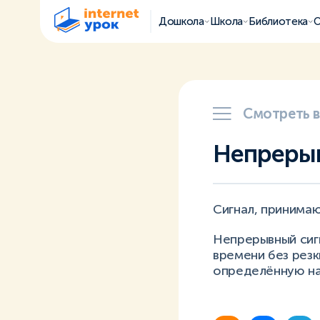
Дошкола
Школа
Библиотека
О
Смотреть 
Непрерыв
Сигнал, принима
Непрерывный сигн
времени без резк
определённую на