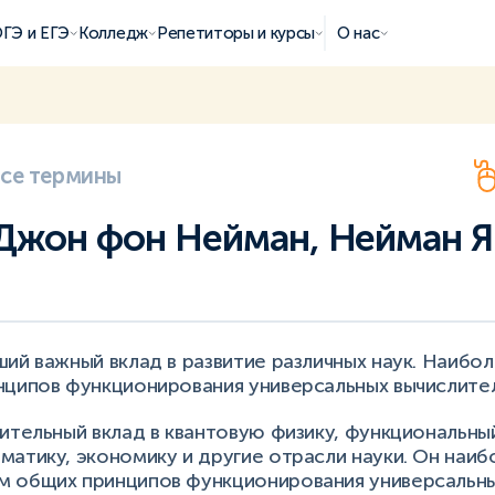
ГЭ и ЕГЭ
Колледж
Репетиторы и курсы
О нас
все термины
Джон фон Нейман, Нейман 
ий важный вклад в развитие различных наук. Наибол
нципов функционирования универсальных вычислител
ительный вклад в квантовую физику, функциональны
атику, экономику и другие отрасли науки. Он наиб
 общих принципов функционирования универсальн