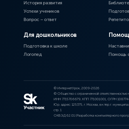
История развития
Библиоте
Успехи учеников
Подготов
Вопрос – ответ
Репетит
Для дошкольников
Помощ
Подготовка к школе
Наставни
Логопед
Помощь 
© ИнтернетУрок, 2009-2026
© Общество с ограниченной ответственностью
ИНН 7715706679, КПП 771001001, ОГРН 10877
Юр. адрес: 125375, г. Москва, вн.тер.г. муниципа
стр. 1
ОКВЭД 62.01 (Разработка компьютерного прог