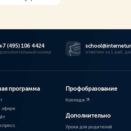
+7 (495) 106 4424
school@internetur
дополнительный номер
ответим за 1 раб. де
ая программа
Профобразование
ат
Колледж
в эфире
Дополнительно
айт
спресс
Уроки для родителей