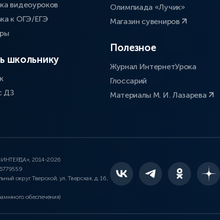
ка видеоуроков
Олимпиада «Лучик»
ка к ОГЭ/ЕГЭ
Магазин сувениров
оры
Полезное
ь школьнику
Журнал ИнтернетУрока
к
Глоссарий
с ДЗ
Материалы М. И. Лазарева
 «ИНТЕРДА», 2014-2026
46779559
льный округ Тверской, ул. Тверская, д. 16,
раммного обеспечения)