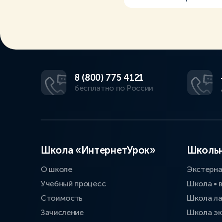
8 (800) 775 4121
бесплатно по России
Школа «ИнтернетУрок»
Школьн
О школе
Экстерн
Учебный процесс
Школа • 
Стоимость
Школа л
Зачисление
Школа эк