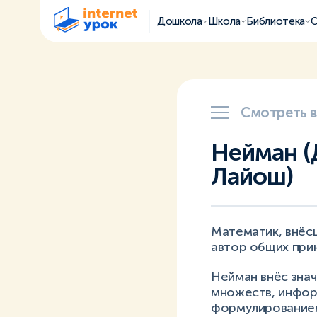
Дошкола
Школа
Библиотека
О
Смотреть 
Нейман (
Лайош)
Математик, внёсш
автор общих при
Нейман внёс знач
множеств, информ
формулированием