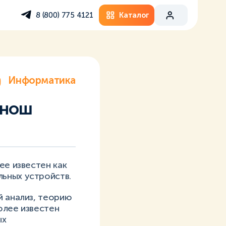
Каталог
8 (800) 775 4121
Информатика
Янош
ее известен как
ьных устройств.
й анализ, теорию
олее известен
ых