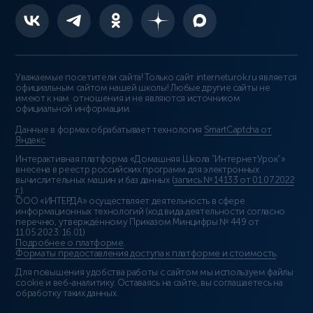
Уважаемые посетители сайта! Только сайт interneturok.ru является
официальным сайтом нашей школы! Любые другие сайты не
имеют к нам отношения и не являются источником
официальной информации.
Данные в формах обрабатывает технология
SmartCaptcha от
Яндекс
Интерактивная платформа «Домашняя Школа “ИнтернетУрок”»
внесена в реестр российских программ для электронных
вычислительных машин и баз данных (
запись № 14133 от 01.07.2022
г.
).
ООО «ИНТЕРДА» осуществляет деятельность в сфере
информационных технологий (код вида деятельности согласно
перечню, утверждённому Приказом Минцифры № 449 от
11.05.2023: 16.01)
Подробнее о платформе
.
Форматы предоставления доступа к платформе и стоимость
.
Для повышения удобства работы с сайтом мы используем файлы
cookie и веб-аналитику. Оставаясь на сайте, вы соглашаетесь на
обработку таких данных.