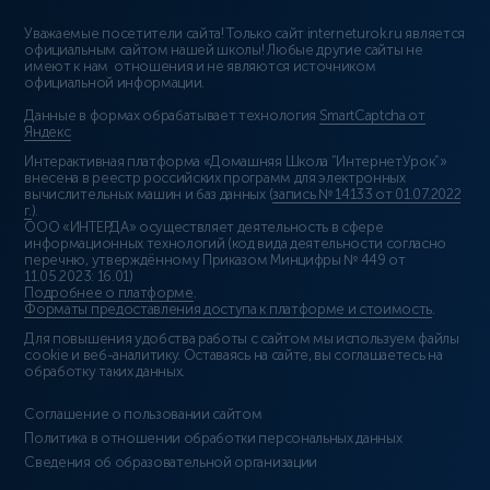
Уважаемые посетители сайта! Только сайт interneturok.ru является
официальным сайтом нашей школы! Любые другие сайты не
имеют к нам отношения и не являются источником
официальной информации.
Данные в формах обрабатывает технология
SmartCaptcha от
Яндекс
Интерактивная платформа «Домашняя Школа “ИнтернетУрок”»
внесена в реестр российских программ для электронных
вычислительных машин и баз данных (
запись № 14133 от 01.07.2022
г.
).
ООО «ИНТЕРДА» осуществляет деятельность в сфере
информационных технологий (код вида деятельности согласно
перечню, утверждённому Приказом Минцифры № 449 от
11.05.2023: 16.01)
Подробнее о платформе
.
Форматы предоставления доступа к платформе и стоимость
.
Для повышения удобства работы с сайтом мы используем файлы
cookie и веб-аналитику. Оставаясь на сайте, вы соглашаетесь на
обработку таких данных.
Соглашение о пользовании сайтом
Политика в отношении обработки персональных данных
Сведения об образовательной организации