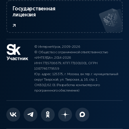
Государственная
лицензия
© ИнтернетУрок, 2009-2026
© Общество с ограниченной ответственностью
«ИНТЕРДА», 2014-2026
ИНН 7715706679, КПП 771001001, ОГРН
1087746779559
Юр. адрес: 125375, г. Москва, вн.тер.г. муниципальный
округ Тверской, ул. Тверская, д. 16, стр. 1
ОКВЭД 62.01 (Разработка компьютерного
программного обеспечения)