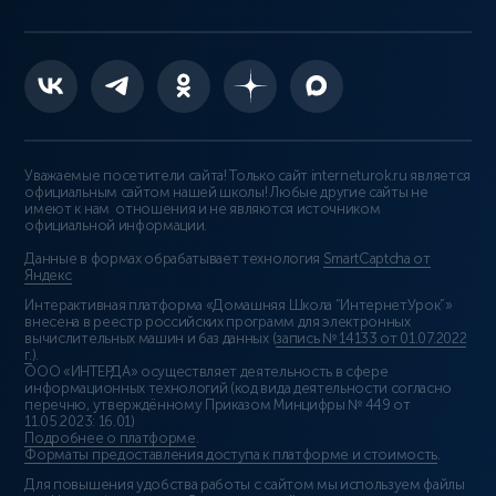
Уважаемые посетители сайта! Только сайт interneturok.ru является
официальным сайтом нашей школы! Любые другие сайты не
имеют к нам отношения и не являются источником
официальной информации.
Данные в формах обрабатывает технология
SmartCaptcha от
Яндекс
Интерактивная платформа «Домашняя Школа “ИнтернетУрок”»
внесена в реестр российских программ для электронных
вычислительных машин и баз данных (
запись № 14133 от 01.07.2022
г.
).
ООО «ИНТЕРДА» осуществляет деятельность в сфере
информационных технологий (код вида деятельности согласно
перечню, утверждённому Приказом Минцифры № 449 от
11.05.2023: 16.01)
Подробнее о платформе
.
Форматы предоставления доступа к платформе и стоимость
.
Для повышения удобства работы с сайтом мы используем файлы