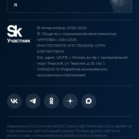
© ИнтернетУрок, 2009-2026
© Общество с ограниченной ответственностью
«ИНТЕРДА», 2014-2026
ИНН 7715706679, КПП 771001001, ОГРН
1087746779559
Юр. адрес: 125375, г. Москва, вн.тер.г. муниципальный
округ Тверской, ул. Тверская, д. 16, стр. 1
ОКВЭД 62.01 (Разработка компьютерного
программного обеспечения)
Уважаемые посетители сайта! Только сайт interneturok.ru является
официальным сайтом нашей школы! Любые другие сайты не
имеют к нам отношения и не являются источником