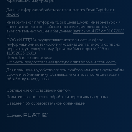
официальной информации.
Данные в формах обрабатывает технология
SmartCaptcha от
Яндекс
Интерактивная платформа «Домашняя Школа “ИнтернетУрок”»
внесена в реестр российских программ для электронных
вычислительных машин и баз данных (
запись № 14133 от 01.07.2022
г.
).
ООО «ИНТЕРДА» осуществляет деятельность в сфере
информационных технологий (код вида деятельности согласно
перечню, утверждённому Приказом Минцифры № 449 от
11.05.2023: 16.01)
Подробнее о платформе
.
Форматы предоставления доступа к платформе и стоимость
.
Для повышения удобства работы с сайтом мы используем файлы
cookie и веб-аналитику. Оставаясь на сайте, вы соглашаетесь на
обработку таких данных.
Соглашение о пользовании сайтом
Политика в отношении обработки персональных данных
Сведения об образовательной организации