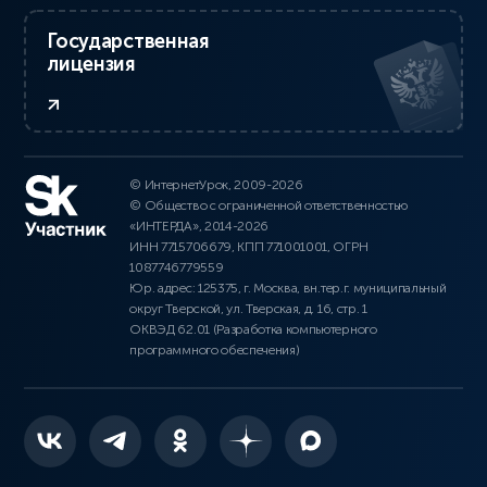
Государственная
лицензия
© ИнтернетУрок, 2009-2026
© Общество с ограниченной ответственностью
«ИНТЕРДА», 2014-2026
ИНН 7715706679, КПП 771001001, ОГРН
1087746779559
Юр. адрес: 125375, г. Москва, вн.тер.г. муниципальный
округ Тверской, ул. Тверская, д. 16, стр. 1
ОКВЭД 62.01 (Разработка компьютерного
программного обеспечения)