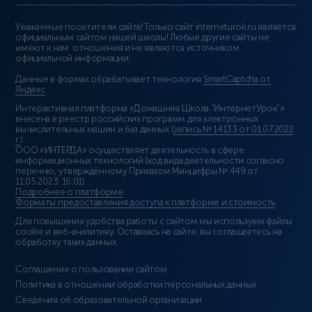
Уважаемые посетители сайта! Только сайт interneturok.ru является
официальным сайтом нашей школы! Любые другие сайты не
имеют к нам отношения и не являются источником
официальной информации.
Данные в формах обрабатывает технология
SmartCaptcha от
Яндекс
Интерактивная платформа «Домашняя Школа “ИнтернетУрок”»
внесена в реестр российских программ для электронных
вычислительных машин и баз данных (
запись № 14133 от 01.07.2022
г.
).
ООО «ИНТЕРДА» осуществляет деятельность в сфере
информационных технологий (код вида деятельности согласно
перечню, утверждённому Приказом Минцифры № 449 от
11.05.2023: 16.01)
Подробнее о платформе
.
Форматы предоставления доступа к платформе и стоимость
.
Для повышения удобства работы с сайтом мы используем файлы
cookie и веб-аналитику. Оставаясь на сайте, вы соглашаетесь на
обработку таких данных.
Соглашение о пользовании сайтом
Политика в отношении обработки персональных данных
Сведения об образовательной организации