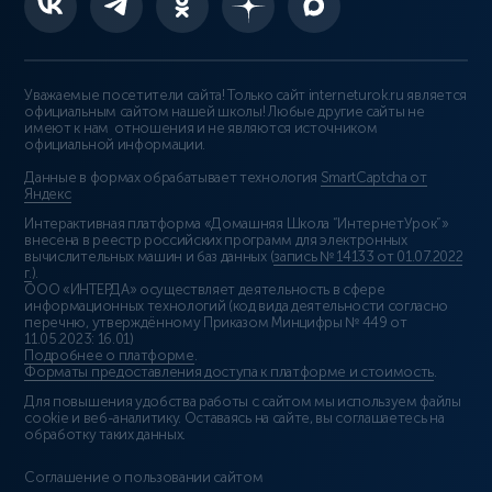
Уважаемые посетители сайта! Только сайт interneturok.ru является
официальным сайтом нашей школы! Любые другие сайты не
имеют к нам отношения и не являются источником
официальной информации.
Данные в формах обрабатывает технология
SmartCaptcha от
Яндекс
Интерактивная платформа «Домашняя Школа “ИнтернетУрок”»
внесена в реестр российских программ для электронных
вычислительных машин и баз данных (
запись № 14133 от 01.07.2022
г.
).
ООО «ИНТЕРДА» осуществляет деятельность в сфере
информационных технологий (код вида деятельности согласно
перечню, утверждённому Приказом Минцифры № 449 от
11.05.2023: 16.01)
Подробнее о платформе
.
Форматы предоставления доступа к платформе и стоимость
.
Для повышения удобства работы с сайтом мы используем файлы
cookie и веб-аналитику. Оставаясь на сайте, вы соглашаетесь на
обработку таких данных.
Соглашение о пользовании сайтом