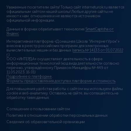
Уважаемые посетители сайта! Только сайт interneturok.ru является
официальным сайтом нашей школы! Любые другие сайты не
имеют к нам отношения и не являются источником
официальной информации.
Данные в формах обрабатывает технология
SmartCaptcha от
Яндекс
Интерактивная платформа «Домашняя Школа “ИнтернетУрок”»
внесена в реестр российских программ для электронных
вычислительных машин и баз данных (
запись № 14133 от 01.07.2022
г.
).
ООО «ИНТЕРДА» осуществляет деятельность в сфере
информационных технологий (код вида деятельности согласно
перечню, утверждённому Приказом Минцифры № 449 от
11.05.2023: 16.01)
Подробнее о платформе
.
Форматы предоставления доступа к платформе и стоимость
.
Для повышения удобства работы с сайтом мы используем файлы
cookie и веб-аналитику. Оставаясь на сайте, вы соглашаетесь на
обработку таких данных.
Соглашение о пользовании сайтом
Политика в отношении обработки персональных данных
Сведения об образовательной организации