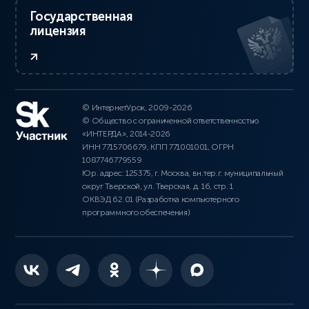
Государственная
лицензия
© ИнтернетУрок, 2009-2026
© Общество с ограниченной ответственностью
«ИНТЕРДА», 2014-2026
ИНН 7715706679, КПП 771001001, ОГРН
1087746779559
Юр. адрес: 125375, г. Москва, вн.тер.г. муниципальный
округ Тверской, ул. Тверская, д. 16, стр. 1
ОКВЭД 62.01 (Разработка компьютерного
программного обеспечения)