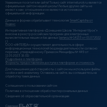
Уважаемые посетители сайта! Только сайт interneturok.ru является
официальным сайтом нашей школы! Любые другие сайты не
имеют к нам отношения и не являются источником
официальной информации.
Данные в формах обрабатывает технология
SmartCaptcha от
Яндекс
Интерактивная платформа «Домашняя Школа “ИнтернетУрок”»
внесена в реестр российских программ для электронных
вычислительных машин и баз данных (
запись № 14133 от 01.07.2022
г.
).
ООО «ИНТЕРДА» осуществляет деятельность в сфере
информационных технологий (код вида деятельности согласно
перечню, утверждённому Приказом Минцифры № 449 от
11.05.2023: 16.01)
Подробнее о платформе
.
Форматы предоставления доступа к платформе и стоимость
.
Для повышения удобства работы с сайтом мы используем файлы
cookie и веб-аналитику. Оставаясь на сайте, вы соглашаетесь на
обработку таких данных.
Соглашение о пользовании сайтом
Политика в отношении обработки персональных данных
Сведения об образовательной организации