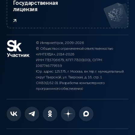
Государственная
лицензия
© ИнтернетУрок, 2009-2026
© Общество с ограниченной ответственностью
«ИНТЕРДА», 2014-2026
ИНН 7715706679, КПП 771001001, ОГРН
1087746779559
Юр. адрес: 125375, г. Москва, вн.тер.г. муниципальный
округ Тверской, ул. Тверская, д. 16, стр. 1
ОКВЭД 62.01 (Разработка компьютерного
программного обеспечения)