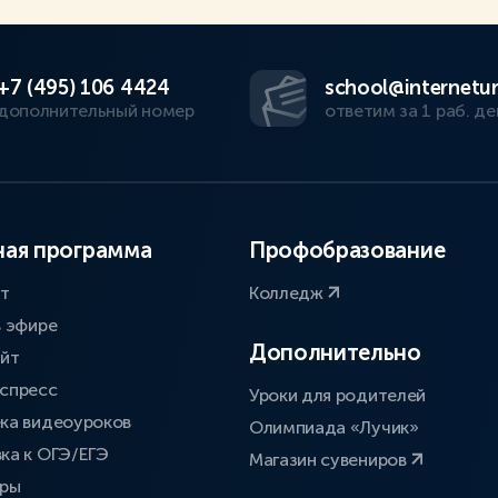
+7 (495) 106 4424
school@internetur
дополнительный номер
ответим за 1 раб. де
ая программа
Профобразование
ат
Колледж
в эфире
Дополнительно
айт
спресс
Уроки для родителей
ка видеоуроков
Олимпиада «Лучик»
ка к ОГЭ/ЕГЭ
Магазин сувениров
оры