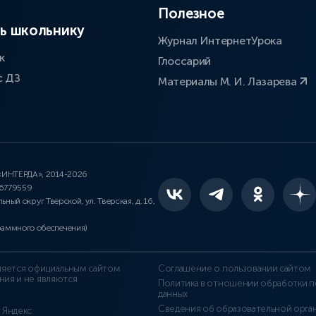
Полезное
ь школьнику
Журнал ИнтернетУрока
к
Глоссарий
с ДЗ
Материалы М. И. Лазарева
 «ИНТЕРДА», 2014-2026
46779559
льный округ Тверской, ул. Тверская, д. 16,
раммного обеспечения)
является официальным сайтом
Соглашение о пользовании сайтом
ния и не являются
Политика в отношении обработки п
данных
Сведения об образовательной орга
т Яндекс