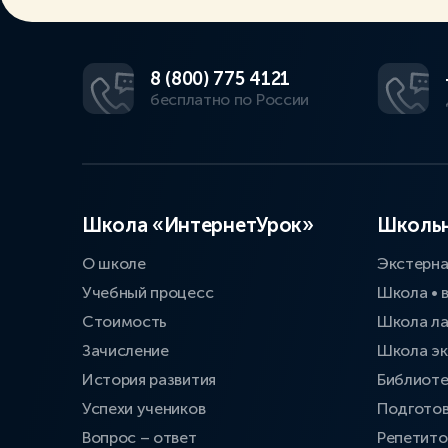
8 (800) 775 4121
бесплатно по России
Школа «ИнтернетУрок»
Школьн
О школе
Экстерн
Учебный процесс
Школа • 
Стоимость
Школа л
Зачисление
Школа эк
История развития
Библиоте
Успехи учеников
Подготов
Вопрос – ответ
Репетит