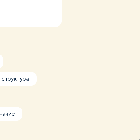
 структура
нание