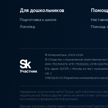
Для дошкольников
Помощ
Подготовка к школе
Наставни
Логопед
Помощь 
© ИнтернетУрок, 2009-2026
© Общество с ограниченной ответственностью
ИНН 7715706679, КПП 771001001, ОГРН 10877
Юр. адрес: 125375, г. Москва, вн.тер.г. муниципа
стр. 1
ОКВЭД 62.01 (Разработка компьютерного прог
Уважаемые посетители сайта! Только сайт interneturok.ru 
нашей школы! Любые другие сайты не имеют к нам отноше
источником официальной информации.
Данные в формах обрабатывает технология
SmartCaptcha о