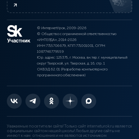
© ИнтернетУрок, 2009-2026
© Общество с ограниченной ответственностью
«ИНТЕРДА», 2014-2026
ИНН 7715706679, КПП 771001001, ОГРН
1087746779559
Юр. адрес: 125375, г. Москва, вн.тер.г. муниципальный
округ Тверской, ул. Тверская, д. 16, стр. 1
ОКВЭД 62.01 (Разработка компьютерного
программного обеспечения)
Уважаемые посетители сайта! Только сайт interneturok.ru является
официальным сайтом нашей школы! Любые другие сайты не
имеют к нам отношения и не являются источником