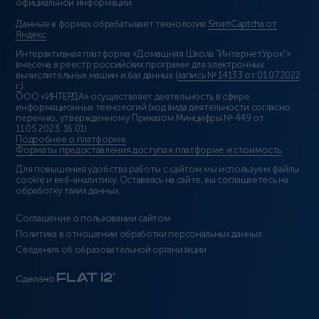
официальной информации.
Данные в формах обрабатывает технология
SmartCaptcha от
Яндекс
Интерактивная платформа «Домашняя Школа “ИнтернетУрок”»
внесена в реестр российских программ для электронных
вычислительных машин и баз данных (
запись № 14133 от 01.07.2022
г.
).
ООО «ИНТЕРДА» осуществляет деятельность в сфере
информационных технологий (код вида деятельности согласно
перечню, утверждённому Приказом Минцифры № 449 от
11.05.2023: 16.01)
Подробнее о платформе
.
Форматы предоставления доступа к платформе и стоимость
.
Для повышения удобства работы с сайтом мы используем файлы
cookie и веб-аналитику. Оставаясь на сайте, вы соглашаетесь на
обработку таких данных.
Соглашение о пользовании сайтом
Политика в отношении обработки персональных данных
Сведения об образовательной организации