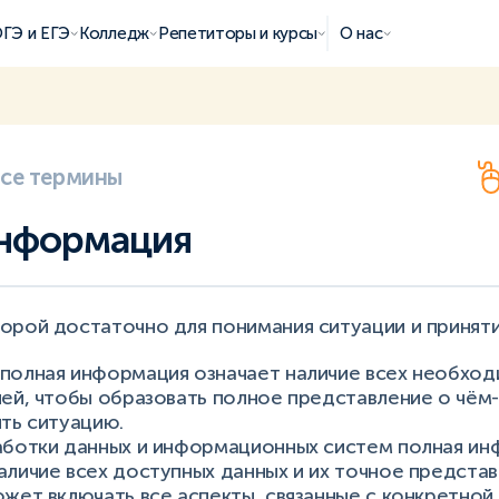
ГЭ и ЕГЭ
Колледж
Репетиторы и курсы
О нас
все термины
информация
орой достаточно для понимания ситуации и приняти
полная информация означает наличие всех необход
ей, чтобы образовать полное представление о чём-
ть ситуацию.
аботки данных и информационных систем полная и
личие всех доступных данных и их точное представ
жет включать все аспекты, связанные с конкретной 