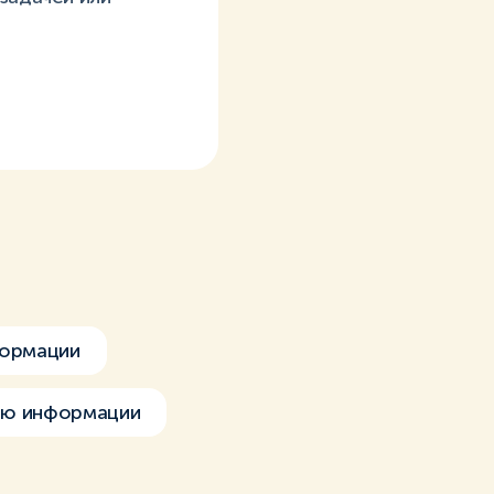
ормации
ию информации