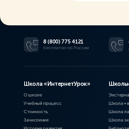
8 (800) 775 4121
бесплатно по России
Школа «ИнтернетУрок»
Школьн
О школе
Экстерн
Учебный процесс
Школа • 
Стоимость
Школа л
Зачисление
Школа эк
История развития
Библиоте