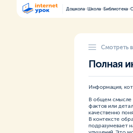
Дошкола
Школа
Библиотека
О
Смотреть 
Полная 
Информация, кот
В общем смысле 
фактов или детал
качественно поня
В контексте обр
подразумевает на
упущений. Это мо