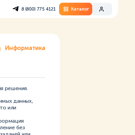
Каталог
8 (800) 775 4121
Информатика
я решения.
имых данных,
то или
нформация
ление без
задачей или