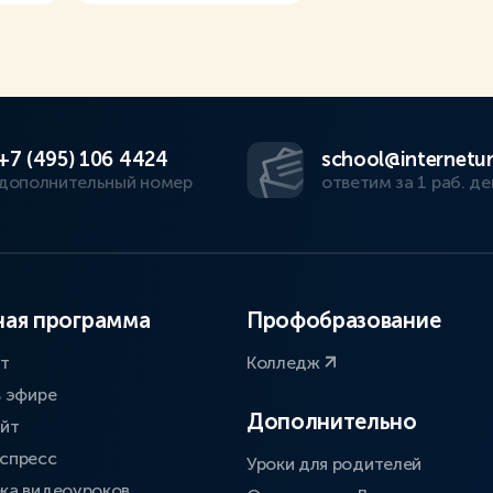
+7 (495) 106 4424
school@internetur
дополнительный номер
ответим за 1 раб. де
ая программа
Профобразование
ат
Колледж
в эфире
Дополнительно
айт
спресс
Уроки для родителей
ка видеоуроков