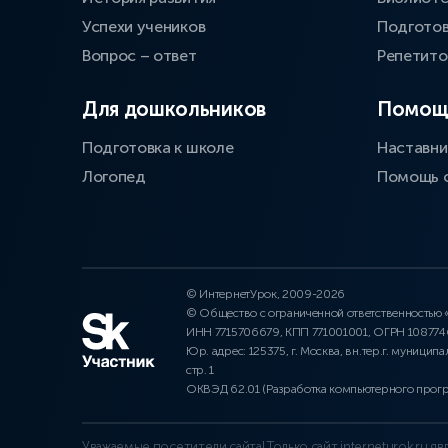
Успехи учеников
Подготов
Вопрос – ответ
Репетит
Для дошкольников
Помощ
Подготовка к школе
Наставни
Логопед
Помощь 
© ИнтернетУрок, 2009-2026
© Общество с ограниченной ответственностью
ИНН 7715706679, КПП 771001001, ОГРН 10877
Юр. адрес: 125375, г. Москва, вн.тер.г. муниципа
стр. 1
ОКВЭД 62.01 (Разработка компьютерного прог
Уважаемые посетители сайта! Только сайт interneturok.ru 