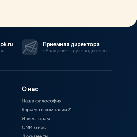
ok.ru
Приемная директора
нь
обращение к руководителю
О нас
Наша философия
Карьера в компании
Инвесторам
СМИ о нас
Документы