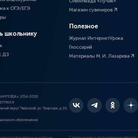
Олимпиада «Лучик»
ка к ОГЭ/ЕГЭ
Магазин сувениров
оры
Полезное
ь школьнику
Журнал ИнтернетУрока
к
Глоссарий
с ДЗ
Материалы М. И. Лазарева
 «ИНТЕРДА», 2014-2026
46779559
льный округ Тверской, ул. Тверская, д. 16,
раммного обеспечения)
является официальным сайтом
Соглашение о пользовании сайтом