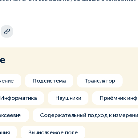
ме
чение
Подсистема
Транслятор
– Информатика
Наушники
Приёмник инф
ексеевич
Содержательный подход к измерен
ания
Вычисляемое поле