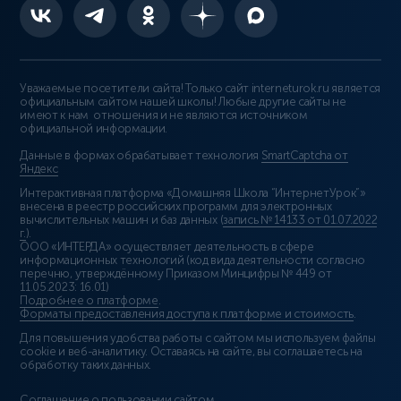
Уважаемые посетители сайта! Только сайт interneturok.ru является
официальным сайтом нашей школы! Любые другие сайты не
имеют к нам отношения и не являются источником
официальной информации.
Данные в формах обрабатывает технология
SmartCaptcha от
Яндекс
Интерактивная платформа «Домашняя Школа “ИнтернетУрок”»
внесена в реестр российских программ для электронных
вычислительных машин и баз данных (
запись № 14133 от 01.07.2022
г.
).
ООО «ИНТЕРДА» осуществляет деятельность в сфере
информационных технологий (код вида деятельности согласно
перечню, утверждённому Приказом Минцифры № 449 от
11.05.2023: 16.01)
Подробнее о платформе
.
Форматы предоставления доступа к платформе и стоимость
.
Для повышения удобства работы с сайтом мы используем файлы
cookie и веб-аналитику. Оставаясь на сайте, вы соглашаетесь на
обработку таких данных.
Соглашение о пользовании сайтом