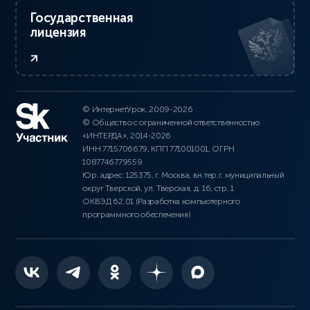
Государственная
лицензия
© ИнтернетУрок, 2009-2026
© Общество с ограниченной ответственностью
«ИНТЕРДА», 2014-2026
ИНН 7715706679, КПП 771001001, ОГРН
1087746779559
Юр. адрес: 125375, г. Москва, вн.тер.г. муниципальный
округ Тверской, ул. Тверская, д. 16, стр. 1
ОКВЭД 62.01 (Разработка компьютерного
программного обеспечения)