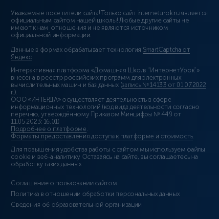
Уважаемые посетители сайта! Только сайт interneturok.ru является
официальным сайтом нашей школы! Любые другие сайты не
имеют к нам отношения и не являются источником
официальной информации.
Данные в формах обрабатывает технология
SmartCaptcha от
Яндекс
Интерактивная платформа «Домашняя Школа “ИнтернетУрок”»
внесена в реестр российских программ для электронных
вычислительных машин и баз данных (
запись № 14133 от 01.07.2022
г.
).
ООО «ИНТЕРДА» осуществляет деятельность в сфере
информационных технологий (код вида деятельности согласно
перечню, утверждённому Приказом Минцифры № 449 от
11.05.2023: 16.01)
Подробнее о платформе
.
Форматы предоставления доступа к платформе и стоимость
.
Для повышения удобства работы с сайтом мы используем файлы
cookie и веб-аналитику. Оставаясь на сайте, вы соглашаетесь на
обработку таких данных.
Соглашение о пользовании сайтом
Политика в отношении обработки персональных данных
Сведения об образовательной организации