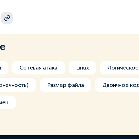
ме
я
Сетевая атака
Linux
Логическое
онечность)
Размер файла
Двоичное ко
мен