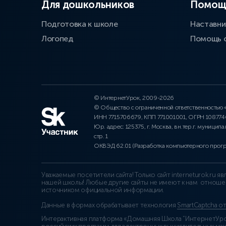
Для дошкольников
Помощ
Подготовка к школе
Наставни
Логопед
Помощь 
© ИнтернетУрок, 2009-2026
© Общество с ограниченной ответственностью
ИНН 7715706679, КПП 771001001, ОГРН 10877
Юр. адрес: 125375, г. Москва, вн.тер.г. муниципа
стр. 1
ОКВЭД 62.01 (Разработка компьютерного прог
Уважаемые посетители сайта! Только сайт interneturok.ru 
нашей школы! Любые другие сайты не имеют к нам отноше
источником официальной информации.
Данные в формах обрабатывает технология
SmartCaptcha о
Интерактивная платформа «Домашняя Школа “ИнтернетУрок