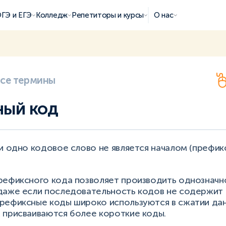
ГЭ и ЕГЭ
Колледж
Репетиторы и курсы
О нас
все термины
ный код
и одно кодовое слово не является началом (префик
рефиксного кода позволяет производить однозначн
даже если последовательность кодов не содержит
рефиксные коды широко используются в сжатии дан
 присваиваются более короткие коды.