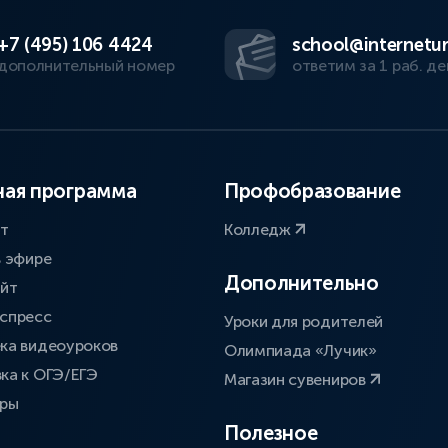
+7 (495) 106 4424
school@internetur
дополнительный номер
ответим за 1 раб. де
ая программа
Профобразование
ат
Колледж
в эфире
Дополнительно
айт
спресс
Уроки для родителей
ка видеоуроков
Олимпиада «Лучик»
ка к ОГЭ/ЕГЭ
Магазин сувениров
оры
Полезное