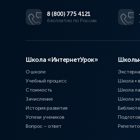
8 (800) 775 4121
бесплатно по России
Школа «ИнтернетУрок»
Школьн
О школе
Экстерн
Учебный процесс
Школа • 
Стоимость
Школа л
Зачисление
Школа эк
История развития
Библиоте
Успехи учеников
Подготов
Вопрос – ответ
Репетит