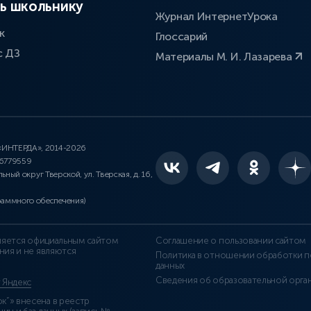
ь школьнику
Журнал ИнтернетУрока
к
Глоссарий
с ДЗ
Материалы М. И. Лазарева
 «ИНТЕРДА», 2014-2026
46779559
льный округ Тверской, ул. Тверская, д. 16,
раммного обеспечения)
является официальным сайтом
Соглашение о пользовании сайтом
ния и не являются
Политика в отношении обработки п
данных
Сведения об образовательной орга
т Яндекс
”» внесена в реестр