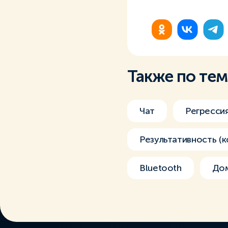
Также по те
Чат
Регресси
Результативность (к
Bluetooth
До