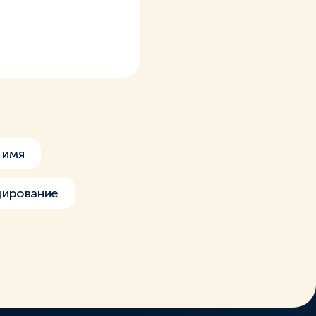
 имя
дирование