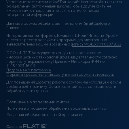
Уважаемые посетители сайта! Только сайт interneturok.ru является
официальным сайтом нашей школы! Любые другие сайты не
имеют к нам отношения и не являются источником
официальной информации.
Данные в формах обрабатывает технология
SmartCaptcha от
Яндекс
Интерактивная платформа «Домашняя Школа “ИнтернетУрок”»
внесена в реестр российских программ для электронных
вычислительных машин и баз данных (
запись № 14133 от 01.07.2022
г.
).
ООО «ИНТЕРДА» осуществляет деятельность в сфере
информационных технологий (код вида деятельности согласно
перечню, утверждённому Приказом Минцифры № 449 от
11.05.2023: 16.01)
Подробнее о платформе
.
Форматы предоставления доступа к платформе и стоимость
.
Для повышения удобства работы с сайтом мы используем файлы
cookie и веб-аналитику. Оставаясь на сайте, вы соглашаетесь на
обработку таких данных.
Соглашение о пользовании сайтом
Политика в отношении обработки персональных данных
Сведения об образовательной организации