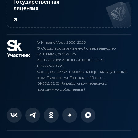
Государственная
лицензия
© ИнтернетУрок, 2009-2026
© Общество с ограниченной ответственностью
«ИНТЕРДА», 2014-2026
ИНН 7715706679, КПП 771001001, ОГРН
1087746779559
Юр. адрес: 125375, г. Москва, вн.тер.г. муниципальный
округ Тверской, ул. Тверская, д. 16, стр. 1
ОКВЭД 62.01 (Разработка компьютерного
программного обеспечения)