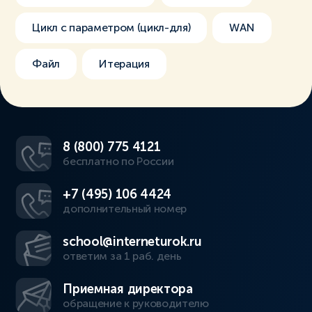
Цикл с параметром (цикл-для)
WAN
Файл
Итерация
8 (800) 775 4121
бесплатно по России
+7 (495) 106 4424
дополнительный номер
school@interneturok.ru
ответим за 1 раб. день
Приемная директора
обращение к руководителю