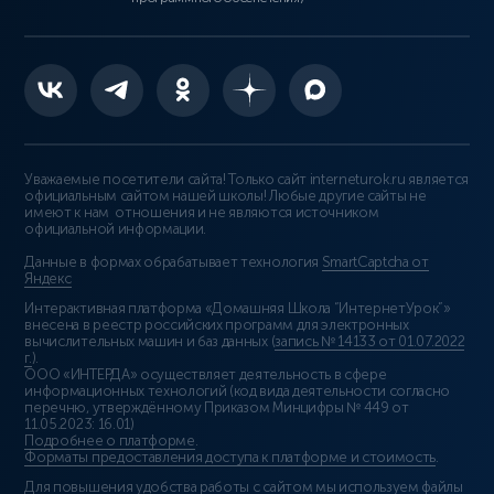
Уважаемые посетители сайта! Только сайт interneturok.ru является
официальным сайтом нашей школы! Любые другие сайты не
имеют к нам отношения и не являются источником
официальной информации.
Данные в формах обрабатывает технология
SmartCaptcha от
Яндекс
Интерактивная платформа «Домашняя Школа “ИнтернетУрок”»
внесена в реестр российских программ для электронных
вычислительных машин и баз данных (
запись № 14133 от 01.07.2022
г.
).
ООО «ИНТЕРДА» осуществляет деятельность в сфере
информационных технологий (код вида деятельности согласно
перечню, утверждённому Приказом Минцифры № 449 от
11.05.2023: 16.01)
Подробнее о платформе
.
Форматы предоставления доступа к платформе и стоимость
.
Для повышения удобства работы с сайтом мы используем файлы