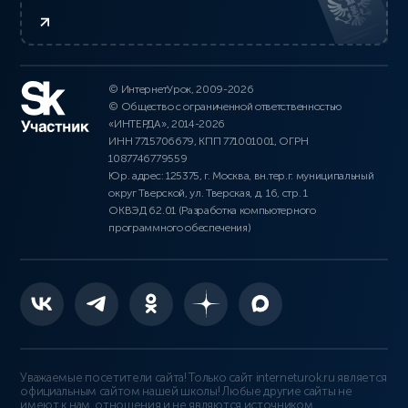
© ИнтернетУрок, 2009-2026
© Общество с ограниченной ответственностью
«ИНТЕРДА», 2014-2026
ИНН 7715706679, КПП 771001001, ОГРН
1087746779559
Юр. адрес: 125375, г. Москва, вн.тер.г. муниципальный
округ Тверской, ул. Тверская, д. 16, стр. 1
ОКВЭД 62.01 (Разработка компьютерного
программного обеспечения)
Уважаемые посетители сайта! Только сайт interneturok.ru является
официальным сайтом нашей школы! Любые другие сайты не
имеют к нам отношения и не являются источником