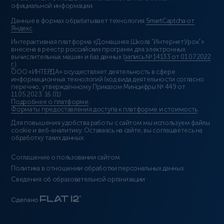
официальной информации.
Данные в формах обрабатывает технология
SmartCaptcha от
Яндекс
Интерактивная платформа «Домашняя Школа “ИнтернетУрок”»
внесена в реестр российских программ для электронных
вычислительных машин и баз данных (
запись № 14133 от 01.07.2022
г.
).
ООО «ИНТЕРДА» осуществляет деятельность в сфере
информационных технологий (код вида деятельности согласно
перечню, утверждённому Приказом Минцифры № 449 от
11.05.2023: 16.01)
Подробнее о платформе
.
Форматы предоставления доступа к платформе и стоимость
.
Для повышения удобства работы с сайтом мы используем файлы
cookie и веб-аналитику. Оставаясь на сайте, вы соглашаетесь на
обработку таких данных.
Соглашение о пользовании сайтом
Политика в отношении обработки персональных данных
Сведения об образовательной организации