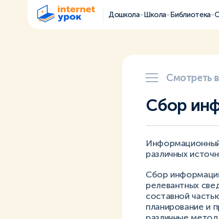
Дошкола
Школа
Библиотека
О
Смотреть 
Сбор ин
Информационный 
различных источн
Сбор информации
релевантных све
составной частью
планирование и 
различные методы