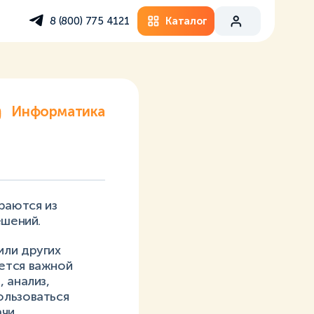
Каталог
8 (800) 775 4121
Информатика
раются из
ешений.
или других
ется важной
 анализ,
ользоваться
чи.