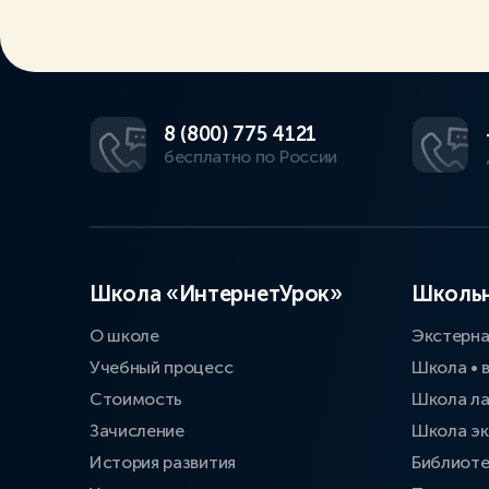
8 (800) 775 4121
бесплатно по России
Школа «ИнтернетУрок»
Школьн
О школе
Экстерн
Учебный процесс
Школа • 
Стоимость
Школа л
Зачисление
Школа эк
История развития
Библиоте