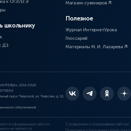
ка к ОГЭ/ЕГЭ
Магазин сувениров
оры
Полезное
ь школьнику
Журнал ИнтернетУрока
к
Глоссарий
с ДЗ
Материалы М. И. Лазарева
 «ИНТЕРДА», 2014-2026
46779559
льный округ Тверской, ул. Тверская, д. 16,
раммного обеспечения)
является официальным сайтом
Соглашение о пользовании сайтом
ния и не являются
Политика в отношении обработки п