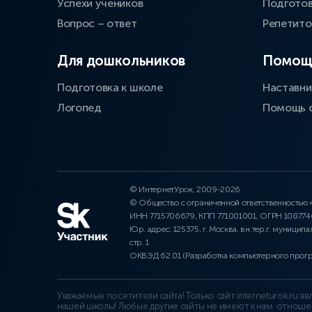
Успехи учеников
Подготов
Вопрос – ответ
Репетит
Для дошкольников
Помощ
Подготовка к школе
Наставни
Логопед
Помощь 
© ИнтернетУрок, 2009-2026
© Общество с ограниченной ответственностью
ИНН 7715706679, КПП 771001001, ОГРН 10877
Юр. адрес: 125375, г. Москва, вн.тер.г. муниципа
стр. 1
ОКВЭД 62.01 (Разработка компьютерного прог
Уважаемые посетители сайта! Только сайт interneturok.ru 
нашей школы! Любые другие сайты не имеют к нам отноше