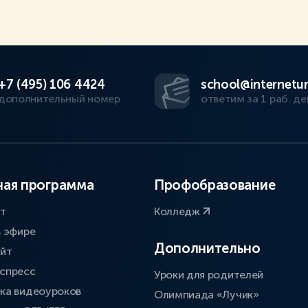
+7 (495) 106 4424
school@internetur
дополнительный номер
ответим за 1 раб. де
ая программа
Профобразование
ат
Колледж
в эфире
Дополнительно
айт
спресс
Уроки для родителей
ка видеоуроков
Олимпиада «Лучик»