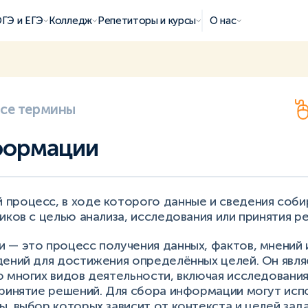
ГЭ и ЕГЭ
Колледж
Репетиторы и курсы
О нас
все термины
формации
процесс, в ходе которого данные и сведения соби
иков с целью анализа, исследования или принятия р
 — это процесс получения данных, фактов, мнений 
дений для достижения определённых целей. Он явля
 многих видов деятельности, включая исследования,
принятие решений. Для сбора информации могут исп
, выбор которых зависит от контекста и целей зада