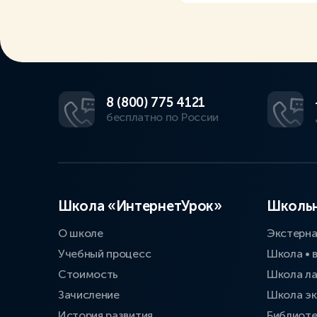
8 (800) 775 4121
бесплатно по России
Школа «ИнтернетУрок»
Школьн
О школе
Экстерн
Учебный процесс
Школа • 
Стоимость
Школа л
Зачисление
Школа эк
История развития
Библиоте