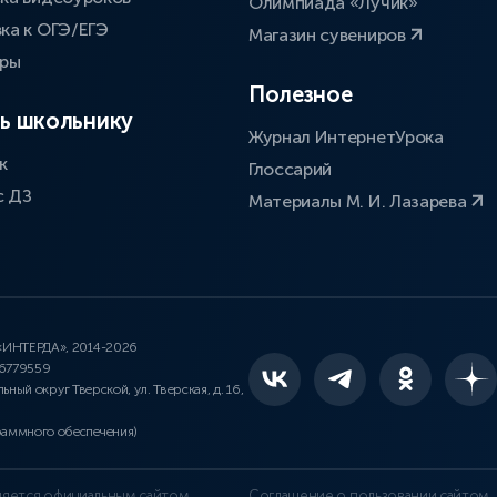
Олимпиада «Лучик»
ка к ОГЭ/ЕГЭ
Магазин сувениров
оры
Полезное
ь школьнику
Журнал ИнтернетУрока
к
Глоссарий
с ДЗ
Материалы М. И. Лазарева
 «ИНТЕРДА», 2014-2026
46779559
льный округ Тверской, ул. Тверская, д. 16,
раммного обеспечения)
является официальным сайтом
Соглашение о пользовании сайтом