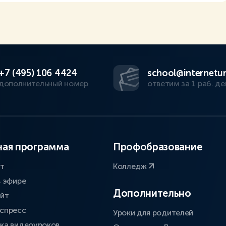
+7 (495) 106 4424
school@internetur
дополнительный номер
ответим за 1 раб. де
ая программа
Профобразование
ат
Колледж
в эфире
Дополнительно
айт
спресс
Уроки для родителей
ка видеоуроков