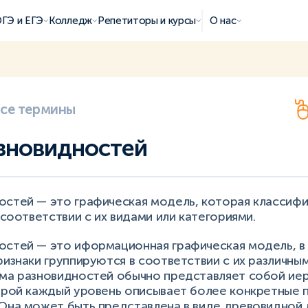
ГЭ и ЕГЭ
Колледж
Репетиторы и курсы
О нас
все термины
зновидностей
остей — это графическая модель, которая классиф
в соответствии с их видами или категориями.
остей — это иформационная графическая модель, в
ризнаки группируются в соответствии с их различны
ема разновидностей обычно представляет собой ие
торой каждый уровень описывает более конкретные 
 Она может быть представлена в виде древовидной