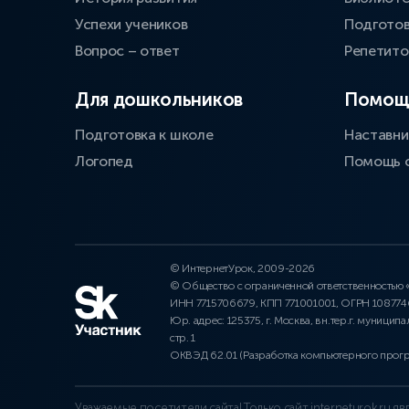
Успехи учеников
Подготов
Вопрос – ответ
Репетит
Для дошкольников
Помощ
Подготовка к школе
Наставни
Логопед
Помощь 
© ИнтернетУрок, 2009-2026
© Общество с ограниченной ответственностью
ИНН 7715706679, КПП 771001001, ОГРН 10877
Юр. адрес: 125375, г. Москва, вн.тер.г. муниципа
стр. 1
ОКВЭД 62.01 (Разработка компьютерного прог
Уважаемые посетители сайта! Только сайт interneturok.ru 