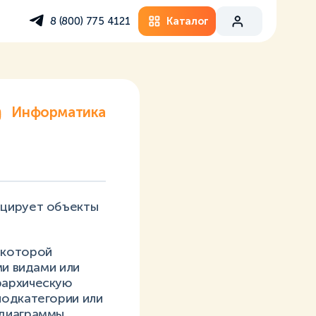
Каталог
8 (800) 775 4121
Информатика
ицирует объекты
 которой
ми видами или
рархическую
подкатегории или
 диаграммы,