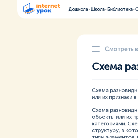
Дошкола
Школа
Библиотека
О
Смотреть 
Схема ра
Схема разновидн
или их признаки 
Схема разновидн
объекты или их п
категориями. Сх
структуру, в ко
типы элементов.