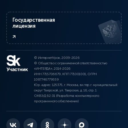
Государственная
лицензия
© ИнтернетУрок, 2009-2026
© Общество с ограниченной ответственностью
«ИНТЕРДА», 2014-2026
ИНН 7715706679, КПП 771001001, ОГРН
1087746779559
Юр. адрес: 125375, г. Москва, вн.тер.г. муниципальный
округ Тверской, ул. Тверская, д. 16, стр. 1
ОКВЭД 62.01 (Разработка компьютерного
программного обеспечения)