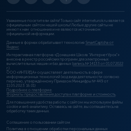
Уважаемые посетители сайта! Только сайт interneturok.ru является
официальным сайтом нашей школы! Любые другие сайты не
имеют к нам отношения и не являются источником
официальной информации.
Данные в формах обрабатывает технология
SmartCaptcha от
Яндекс
Интерактивная платформа «Домашняя Школа “ИнтернетУрок”»
внесена в реестр российских программ для электронных
вычислительных машин и баз данных (
запись № 14133 от 01.07.2022
г.
).
ООО «ИНТЕРДА» осуществляет деятельность в сфере
информационных технологий (код вида деятельности согласно
перечню, утверждённому Приказом Минцифры № 449 от
11.05.2023: 16.01)
Подробнее о платформе
.
Форматы предоставления доступа к платформе и стоимость
.
Для повышения удобства работы с сайтом мы используем файлы
cookie и веб-аналитику. Оставаясь на сайте, вы соглашаетесь на
обработку таких данных.
Соглашение о пользовании сайтом
Политика в отношении обработки персональных данных