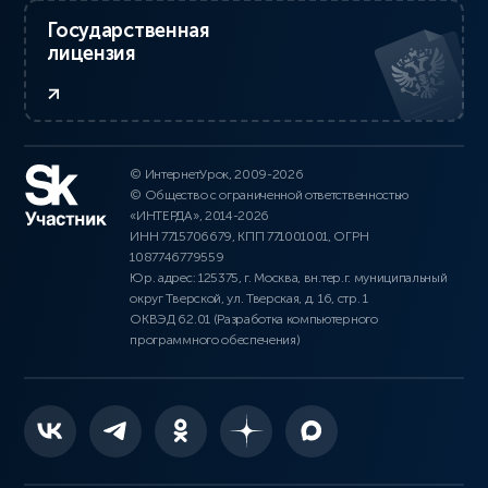
Государственная
лицензия
© ИнтернетУрок, 2009-2026
© Общество с ограниченной ответственностью
«ИНТЕРДА», 2014-2026
ИНН 7715706679, КПП 771001001, ОГРН
1087746779559
Юр. адрес: 125375, г. Москва, вн.тер.г. муниципальный
округ Тверской, ул. Тверская, д. 16, стр. 1
ОКВЭД 62.01 (Разработка компьютерного
программного обеспечения)