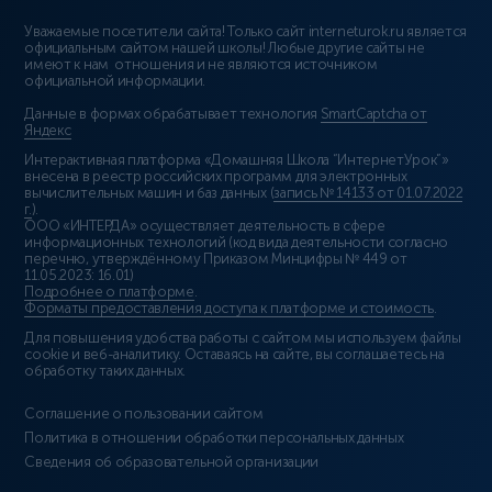
Уважаемые посетители сайта! Только сайт interneturok.ru является
официальным сайтом нашей школы! Любые другие сайты не
имеют к нам отношения и не являются источником
официальной информации.
Данные в формах обрабатывает технология
SmartCaptcha от
Яндекс
Интерактивная платформа «Домашняя Школа “ИнтернетУрок”»
внесена в реестр российских программ для электронных
вычислительных машин и баз данных (
запись № 14133 от 01.07.2022
г.
).
ООО «ИНТЕРДА» осуществляет деятельность в сфере
информационных технологий (код вида деятельности согласно
перечню, утверждённому Приказом Минцифры № 449 от
11.05.2023: 16.01)
Подробнее о платформе
.
Форматы предоставления доступа к платформе и стоимость
.
Для повышения удобства работы с сайтом мы используем файлы
cookie и веб-аналитику. Оставаясь на сайте, вы соглашаетесь на
обработку таких данных.
Соглашение о пользовании сайтом
Политика в отношении обработки персональных данных
Сведения об образовательной организации