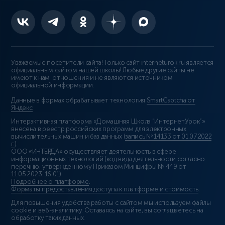
Уважаемые посетители сайта! Только сайт interneturok.ru является
официальным сайтом нашей школы! Любые другие сайты не
имеют к нам отношения и не являются источником
официальной информации.
Данные в формах обрабатывает технология
SmartCaptcha от
Яндекс
Интерактивная платформа «Домашняя Школа “ИнтернетУрок”»
внесена в реестр российских программ для электронных
вычислительных машин и баз данных (
запись № 14133 от 01.07.2022
г.
).
ООО «ИНТЕРДА» осуществляет деятельность в сфере
информационных технологий (код вида деятельности согласно
перечню, утверждённому Приказом Минцифры № 449 от
11.05.2023: 16.01)
Подробнее о платформе
.
Форматы предоставления доступа к платформе и стоимость
.
Для повышения удобства работы с сайтом мы используем файлы
cookie и веб-аналитику. Оставаясь на сайте, вы соглашаетесь на
обработку таких данных.