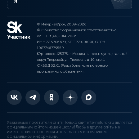
© ИнтернетУрок, 2009-2026
© Общество с ограниченной ответственностью
«ИНТЕРДА», 2014-2026
ИНН 7715706679, КПП 771001001, ОГРН
1087746779559
Юр. адрес: 125375, г. Москва, вн.тер.г. муниципальный
округ Тверской, ул. Тверская, д. 16, стр. 1
ОКВЭД 62.01 (Разработка компьютерного
программного обеспечения)
Уважаемые посетители сайта! Только сайт interneturok.ru является
официальным сайтом нашей школы! Любые другие сайты не
имеют к нам отношения и не являются источником
официальной информации.