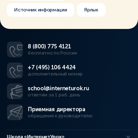
Источник информации
Ярлык
8 (800) 775 4121
бесплатно по России
+7 (495) 106 4424
дополнительный номер
school@interneturok.ru
ответим за 1 раб. день
Приемная директора
обращение к руководителю
Школа «ИнтернетУрок»