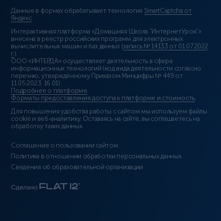
Данные в формах обрабатывает технология
SmartCaptcha от
Яндекс
Интерактивная платформа «Домашняя Школа “ИнтернетУрок”»
внесена в реестр российских программ для электронных
вычислительных машин и баз данных (
запись № 14133 от 01.07.2022
г.
).
ООО «ИНТЕРДА» осуществляет деятельность в сфере
информационных технологий (код вида деятельности согласно
перечню, утверждённому Приказом Минцифры № 449 от
11.05.2023: 16.01)
Подробнее о платформе
.
Форматы предоставления доступа к платформе и стоимость
.
Для повышения удобства работы с сайтом мы используем файлы
cookie и веб-аналитику. Оставаясь на сайте, вы соглашаетесь на
обработку таких данных.
Соглашение о пользовании сайтом
Политика в отношении обработки персональных данных
Сведения об образовательной организации