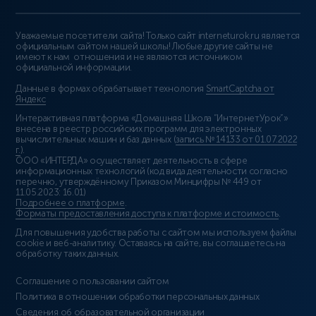
Уважаемые посетители сайта! Только сайт interneturok.ru является
официальным сайтом нашей школы! Любые другие сайты не
имеют к нам отношения и не являются источником
официальной информации.
Данные в формах обрабатывает технология
SmartCaptcha от
Яндекс
Интерактивная платформа «Домашняя Школа “ИнтернетУрок”»
внесена в реестр российских программ для электронных
вычислительных машин и баз данных (
запись № 14133 от 01.07.2022
г.
).
ООО «ИНТЕРДА» осуществляет деятельность в сфере
информационных технологий (код вида деятельности согласно
перечню, утверждённому Приказом Минцифры № 449 от
11.05.2023: 16.01)
Подробнее о платформе
.
Форматы предоставления доступа к платформе и стоимость
.
Для повышения удобства работы с сайтом мы используем файлы
cookie и веб-аналитику. Оставаясь на сайте, вы соглашаетесь на
обработку таких данных.
Соглашение о пользовании сайтом
Политика в отношении обработки персональных данных
Сведения об образовательной организации