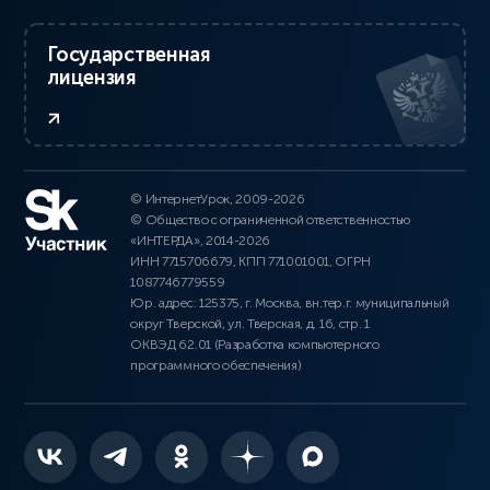
Государственная
лицензия
© ИнтернетУрок, 2009-2026
© Общество с ограниченной ответственностью
«ИНТЕРДА», 2014-2026
ИНН 7715706679, КПП 771001001, ОГРН
1087746779559
Юр. адрес: 125375, г. Москва, вн.тер.г. муниципальный
округ Тверской, ул. Тверская, д. 16, стр. 1
ОКВЭД 62.01 (Разработка компьютерного
программного обеспечения)