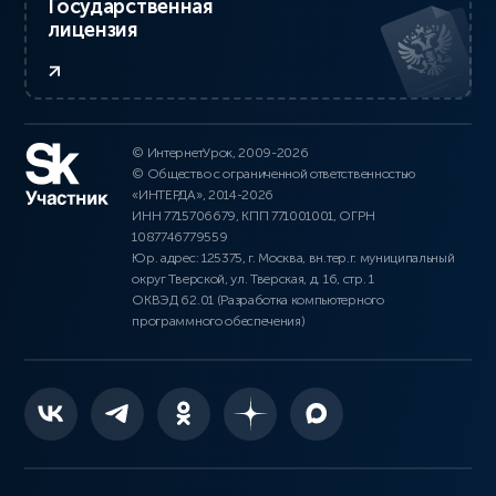
Государственная
лицензия
© ИнтернетУрок, 2009-2026
© Общество с ограниченной ответственностью
«ИНТЕРДА», 2014-2026
ИНН 7715706679, КПП 771001001, ОГРН
1087746779559
Юр. адрес: 125375, г. Москва, вн.тер.г. муниципальный
округ Тверской, ул. Тверская, д. 16, стр. 1
ОКВЭД 62.01 (Разработка компьютерного
программного обеспечения)