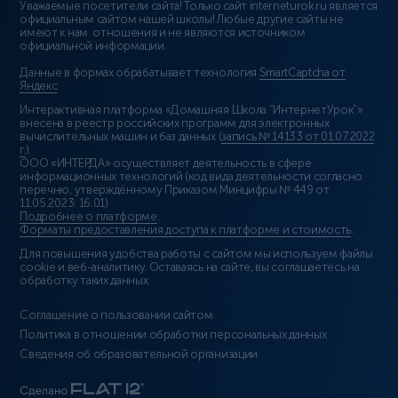
Уважаемые посетители сайта! Только сайт interneturok.ru является
официальным сайтом нашей школы! Любые другие сайты не
имеют к нам отношения и не являются источником
официальной информации.
Данные в формах обрабатывает технология
SmartCaptcha от
Яндекс
Интерактивная платформа «Домашняя Школа “ИнтернетУрок”»
внесена в реестр российских программ для электронных
вычислительных машин и баз данных (
запись № 14133 от 01.07.2022
г.
).
ООО «ИНТЕРДА» осуществляет деятельность в сфере
информационных технологий (код вида деятельности согласно
перечню, утверждённому Приказом Минцифры № 449 от
11.05.2023: 16.01)
Подробнее о платформе
.
Форматы предоставления доступа к платформе и стоимость
.
Для повышения удобства работы с сайтом мы используем файлы
cookie и веб-аналитику. Оставаясь на сайте, вы соглашаетесь на
обработку таких данных.
Соглашение о пользовании сайтом
Политика в отношении обработки персональных данных
Сведения об образовательной организации