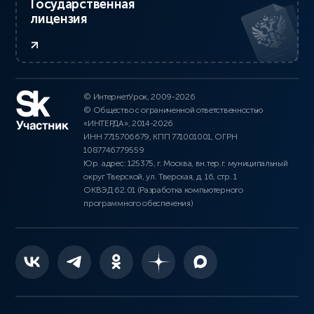
Государственная
лицензия
© ИнтернетУрок, 2009-2026
© Общество с ограниченной ответственностью
«ИНТЕРДА», 2014-2026
ИНН 7715706679, КПП 771001001, ОГРН
1087746779559
Юр. адрес: 125375, г. Москва, вн.тер.г. муниципальный
округ Тверской, ул. Тверская, д. 16, стр. 1
ОКВЭД 62.01 (Разработка компьютерного
программного обеспечения)