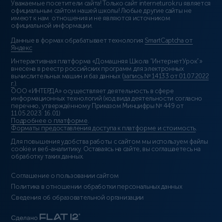
Уважаемые посетители сайта! Только сайт interneturok.ru является
официальным сайтом нашей школы! Любые другие сайты не
имеют к нам отношения и не являются источником
официальной информации.
Данные в формах обрабатывает технология
SmartCaptcha от
Яндекс
Интерактивная платформа «Домашняя Школа “ИнтернетУрок”»
внесена в реестр российских программ для электронных
вычислительных машин и баз данных (
запись № 14133 от 01.07.2022
г.
).
ООО «ИНТЕРДА» осуществляет деятельность в сфере
информационных технологий (код вида деятельности согласно
перечню, утверждённому Приказом Минцифры № 449 от
11.05.2023: 16.01)
Подробнее о платформе
.
Форматы предоставления доступа к платформе и стоимость
.
Для повышения удобства работы с сайтом мы используем файлы
cookie и веб-аналитику. Оставаясь на сайте, вы соглашаетесь на
обработку таких данных.
Соглашение о пользовании сайтом
Политика в отношении обработки персональных данных
Сведения об образовательной организации