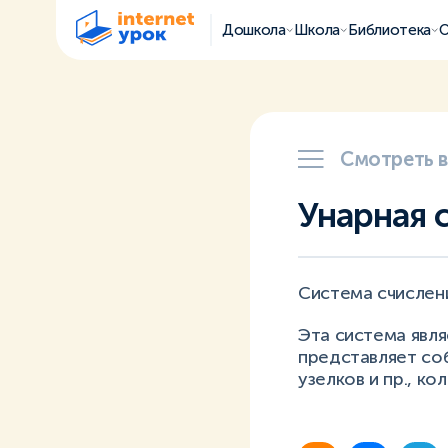
Дошкола
Школа
Библиотека
О
Смотреть 
Унарная 
Система счислени
Эта система явля
представляет соб
узелков и пр., к