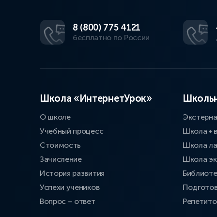
8 (800) 775 4121
бесплатно по России
Школа «ИнтернетУрок»
Школьн
О школе
Экстерн
Учебный процесс
Школа • 
Стоимость
Школа л
Зачисление
Школа эк
История развития
Библиоте
Успехи учеников
Подготов
Вопрос – ответ
Репетит