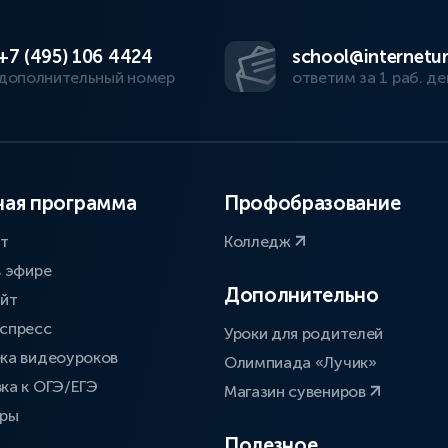
+7 (495) 106 4424
school@internetur
дополнительный номер
ответим за 1 раб. де
ая программа
Профобразование
ат
Колледж
в эфире
Дополнительно
айт
спресс
Уроки для родителей
ка видеоуроков
Олимпиада «Лучик»
ка к ОГЭ/ЕГЭ
Магазин сувениров
оры
Полезное