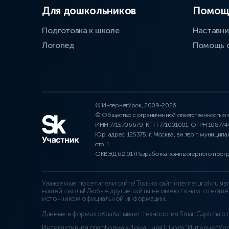
Для дошкольников
Помощ
Подготовка к школе
Наставни
Логопед
Помощь 
© ИнтернетУрок, 2009-2026
© Общество с ограниченной ответственностью
ИНН 7715706679, КПП 771001001, ОГРН 10877
Юр. адрес: 125375, г. Москва, вн.тер.г. муниципа
стр. 1
ОКВЭД 62.01 (Разработка компьютерного прог
Уважаемые посетители сайта! Только сайт interneturok.ru 
нашей школы! Любые другие сайты не имеют к нам отноше
источником официальной информации.
Данные в формах обрабатывает технология
SmartCaptcha о
Интерактивная платформа «Домашняя Школа “ИнтернетУрок