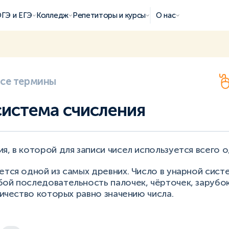
ГЭ и ЕГЭ
Колледж
Репетиторы и курсы
О нас
все термины
система счисления
я, в которой для записи чисел используется всего о
ется одной из самых древних. Число в унарной сист
ой последовательность палочек, чёрточек, зарубок
оличество которых равно значению числа.