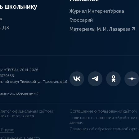
ь школьнику
Журнал ИнтернетУрока
к
Глоссарий
с ДЗ
Материалы М. И. Лазарева
 «ИНТЕРДА», 2014-2026
46779559
льный округ Тверской, ул. Тверская, д. 16,
раммного обеспечения)
является официальным сайтом
Соглашение о пользовании сайтом
ния и не являются
Политика в отношении обработки п
данных
Сведения об образовательной орга
т Яндекс
”» внесена в реестр