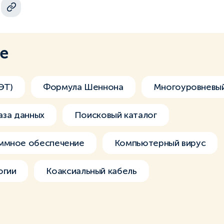
ме
ЭТ)
Формула Шеннона
Многоуровневый
аза данных
Поисковый каталог
ммное обеспечение
Компьютерный вирус
огии
Коаксиальный кабель