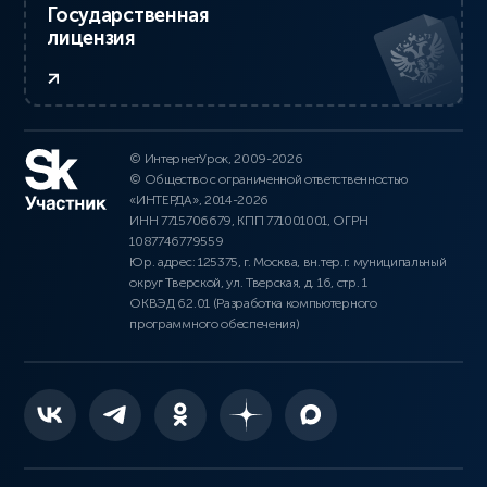
Государственная
лицензия
© ИнтернетУрок, 2009-2026
© Общество с ограниченной ответственностью
«ИНТЕРДА», 2014-2026
ИНН 7715706679, КПП 771001001, ОГРН
1087746779559
Юр. адрес: 125375, г. Москва, вн.тер.г. муниципальный
округ Тверской, ул. Тверская, д. 16, стр. 1
ОКВЭД 62.01 (Разработка компьютерного
программного обеспечения)