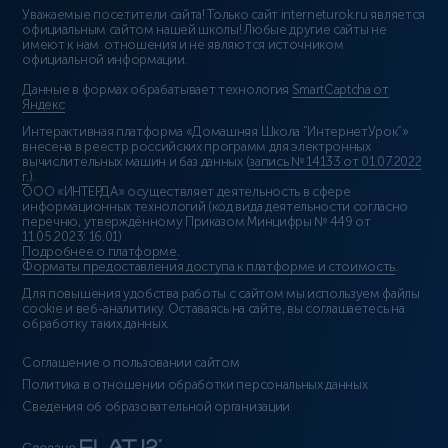
Уважаемые посетители сайта! Только сайт interneturok.ru является
официальным сайтом нашей школы! Любые другие сайты не
имеют к нам отношения и не являются источником
официальной информации.
Данные в формах обрабатывает технология
SmartCaptcha от
Яндекс
Интерактивная платформа «Домашняя Школа “ИнтернетУрок”»
внесена в реестр российских программ для электронных
вычислительных машин и баз данных (
запись № 14133 от 01.07.2022
г.
).
ООО «ИНТЕРДА» осуществляет деятельность в сфере
информационных технологий (код вида деятельности согласно
перечню, утверждённому Приказом Минцифры № 449 от
11.05.2023: 16.01)
Подробнее о платформе
.
Форматы предоставления доступа к платформе и стоимость
.
Для повышения удобства работы с сайтом мы используем файлы
cookie и веб-аналитику. Оставаясь на сайте, вы соглашаетесь на
обработку таких данных.
Соглашение о пользовании сайтом
Политика в отношении обработки персональных данных
Сведения об образовательной организации