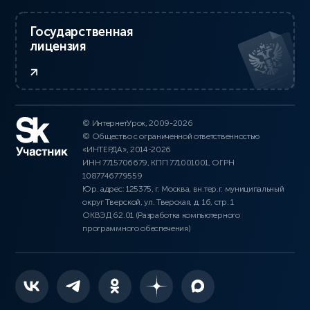
Государственная
лицензия
© ИнтернетУрок, 2009-2026
© Общество с ограниченной ответственностью
«ИНТЕРДА», 2014-2026
ИНН 7715706679, КПП 771001001, ОГРН
1087746779559
Юр. адрес: 125375, г. Москва, вн.тер.г. муниципальный
округ Тверской, ул. Тверская, д. 16, стр. 1
ОКВЭД 62.01 (Разработка компьютерного
программного обеспечения)