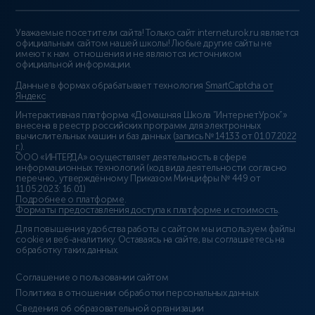
Уважаемые посетители сайта! Только сайт interneturok.ru является
официальным сайтом нашей школы! Любые другие сайты не
имеют к нам отношения и не являются источником
официальной информации.
Данные в формах обрабатывает технология
SmartCaptcha от
Яндекс
Интерактивная платформа «Домашняя Школа “ИнтернетУрок”»
внесена в реестр российских программ для электронных
вычислительных машин и баз данных (
запись № 14133 от 01.07.2022
г.
).
ООО «ИНТЕРДА» осуществляет деятельность в сфере
информационных технологий (код вида деятельности согласно
перечню, утверждённому Приказом Минцифры № 449 от
11.05.2023: 16.01)
Подробнее о платформе
.
Форматы предоставления доступа к платформе и стоимость
.
Для повышения удобства работы с сайтом мы используем файлы
cookie и веб-аналитику. Оставаясь на сайте, вы соглашаетесь на
обработку таких данных.
Соглашение о пользовании сайтом
Политика в отношении обработки персональных данных
Сведения об образовательной организации