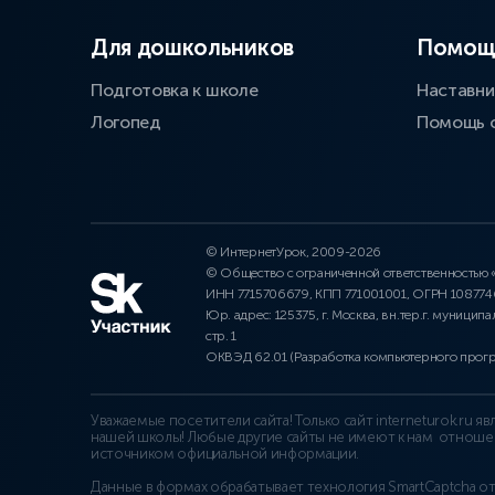
Для дошкольников
Помощ
Подготовка к школе
Наставни
Логопед
Помощь 
© ИнтернетУрок, 2009-2026
© Общество с ограниченной ответственностью
ИНН 7715706679, КПП 771001001, ОГРН 10877
Юр. адрес: 125375, г. Москва, вн.тер.г. муниципа
стр. 1
ОКВЭД 62.01 (Разработка компьютерного прог
Уважаемые посетители сайта! Только сайт interneturok.ru 
нашей школы! Любые другие сайты не имеют к нам отноше
источником официальной информации.
Данные в формах обрабатывает технология
SmartCaptcha о