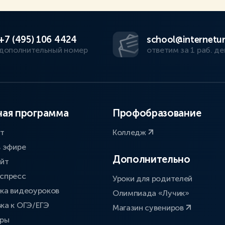
+7 (495) 106 4424
school@internetur
дополнительный номер
ответим за 1 раб. де
ая программа
Профобразование
ат
Колледж
в эфире
Дополнительно
айт
спресс
Уроки для родителей
ка видеоуроков
Олимпиада «Лучик»
ка к ОГЭ/ЕГЭ
Магазин сувениров
оры