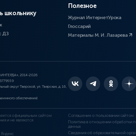
Полезное
ь школьнику
Журнал ИнтернетУрока
к
Глоссарий
с ДЗ
Материалы М. И. Лазарева
 «ИНТЕРДА», 2014-2026
46779559
льный округ Тверской, ул. Тверская, д. 16,
раммного обеспечения)
является официальным сайтом
Соглашение о пользовании сайтом
ния и не являются
Политика в отношении обработки п
данных
Сведения об образовательной орга
т Яндекс