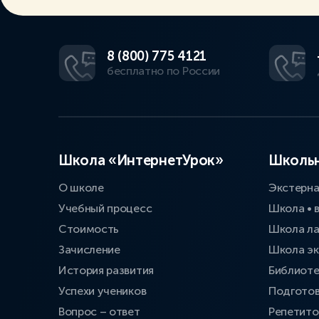
8 (800) 775 4121
бесплатно по России
Школа «ИнтернетУрок»
Школьн
О школе
Экстерн
Учебный процесс
Школа • 
Стоимость
Школа л
Зачисление
Школа эк
История развития
Библиоте
Успехи учеников
Подготов
Вопрос – ответ
Репетит