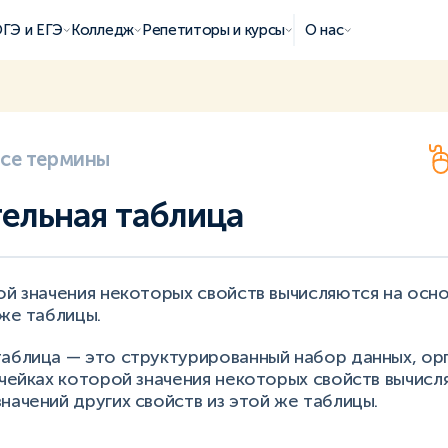
ГЭ и ЕГЭ
Колледж
Репетиторы и курсы
О нас
все термины
ельная таблица
ой значения некоторых свойств вычисляются на осно
 же таблицы.
аблица — это структурированный набор данных, орг
ячейках которой значения некоторых свойств вычисл
начений других свойств из этой же таблицы.