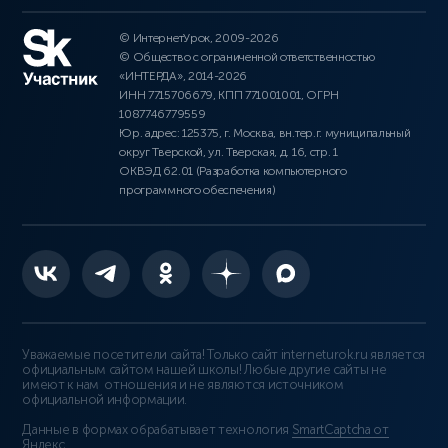
© ИнтернетУрок, 2009-2026
© Общество с ограниченной ответственностью
«ИНТЕРДА», 2014-2026
ИНН 7715706679, КПП 771001001, ОГРН
1087746779559
Юр. адрес: 125375, г. Москва, вн.тер.г. муниципальный
округ Тверской, ул. Тверская, д. 16, стр. 1
ОКВЭД 62.01 (Разработка компьютерного
программного обеспечения)
Уважаемые посетители сайта! Только сайт interneturok.ru является
официальным сайтом нашей школы! Любые другие сайты не
имеют к нам отношения и не являются источником
официальной информации.
Данные в формах обрабатывает технология
SmartCaptcha от
Яндекс