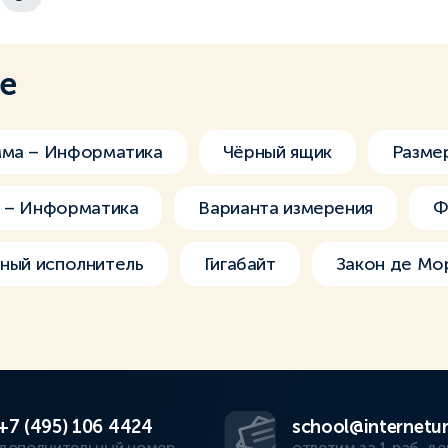
ме
мма – Информатика
Чёрный ящик
Разме
а – Информатика
Варианта измерения
Ф
ный исполнитель
Гигабайт
Закон де Мо
+7 (495) 106 4424
school@internetur
дополнительный номер
ответим за 1 раб. де