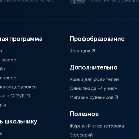
ая программа
Профобразование
ат
Колледж
в эфире
Дополнительно
айт
спресс
Уроки для родителей
ка видеоуроков
Олимпиада «Лучик»
ка к ОГЭ/ЕГЭ
Магазин сувениров
оры
Полезное
ь школьнику
Журнал ИнтернетУрока
к
Глоссарий