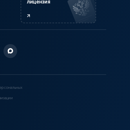
лицензия
ерсональных
низации