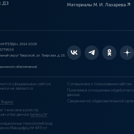
с ДЗ
Материалы М. И. Лазарева
 «ИНТЕРДА», 2014-2026
46779559
льный округ Тверской, ул. Тверская, д. 16,
раммного обеспечения)
является официальным сайтом
Соглашение о пользовании сайтом
ния и не являются
Политика в отношении обработки п
данных
Сведения об образовательной орга
т Яндекс
”» внесена в реестр
н и баз данных (
запись №
рмационных технологий (код
казом Минцифры № 449 от