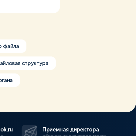
р файла
айловая структура
ргана
ok.ru
Приемная директора
нь
обращение к руководителю