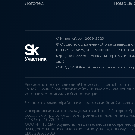
Логопед
Помощь 
© ИнтернетУрок, 2009-2026
© Общество с ограниченной ответственностью
ИНН 7715706679, КПП 771001001, ОГРН 10877
Юр. адрес: 125375, г. Москва, вн.тер.г. муниципа
стр. 1
ОКВЭД 62.01 (Разработка компьютерного прог
Уважаемые посетители сайта! Только сайт interneturok.ru 
нашей школы! Любые другие сайты не имеют к нам отноше
источником официальной информации.
Данные в формах обрабатывает технология
SmartCaptcha о
Интерактивная платформа «Домашняя Школа “ИнтернетУрок
российских программ для электронных вычислительных маши
14133 от 01.07.2022 г.
).
ООО «ИНТЕРДА» осуществляет деятельность в сфере инфо
вида деятельности согласно перечню, утверждённому При
11.05.2023: 16.01)