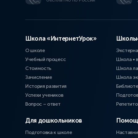
Школа «ИнтернетУрок»
Школьн
О школе
Экстерн
Учебный процесс
Школа • 
Стоимость
Школа л
Зачисление
Школа эк
История развития
Библиоте
Успехи учеников
Подготов
Вопрос – ответ
Репетит
Для дошкольников
Помощ
Подготовка к школе
Наставни