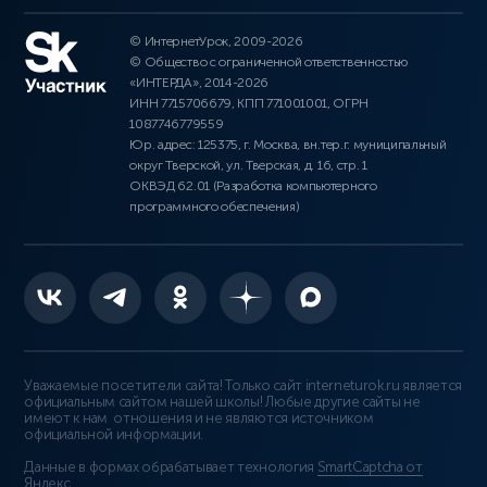
© ИнтернетУрок, 2009-2026
© Общество с ограниченной ответственностью
«ИНТЕРДА», 2014-2026
ИНН 7715706679, КПП 771001001, ОГРН
1087746779559
Юр. адрес: 125375, г. Москва, вн.тер.г. муниципальный
округ Тверской, ул. Тверская, д. 16, стр. 1
ОКВЭД 62.01 (Разработка компьютерного
программного обеспечения)
Уважаемые посетители сайта! Только сайт interneturok.ru является
официальным сайтом нашей школы! Любые другие сайты не
имеют к нам отношения и не являются источником
официальной информации.
Данные в формах обрабатывает технология
SmartCaptcha от
Яндекс