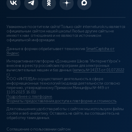
Уважаемые посетители сайта! Только сайт interneturok.ru является
официальным сайтом нашей школы! Любые другие сайты не
имеют к нам отношения и не являются источником
официальной информации.
Данные в формах обрабатывает технология
SmartCaptcha от
Яндекс
Интерактивная платформа «Домашняя Школа “ИнтернетУрок”»
внесена в реестр российских программ для электронных
вычислительных машин и баз данных (
запись № 14133 от 01.07.2022
г.
).
ООО «ИНТЕРДА» осуществляет деятельность в сфере
информационных технологий (код вида деятельности согласно
перечню, утверждённому Приказом Минцифры № 449 от
11.05.2023: 16.01)
Подробнее о платформе
.
Форматы предоставления доступа к платформе и стоимость
.
Для повышения удобства работы с сайтом мы используем файлы
cookie и веб-аналитику. Оставаясь на сайте, вы соглашаетесь на
обработку таких данных.
Соглашение о пользовании сайтом